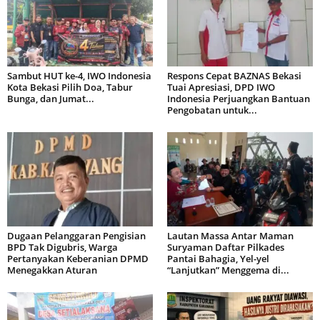
Sambut HUT ke-4, IWO Indonesia
Respons Cepat BAZNAS Bekasi
Kota Bekasi Pilih Doa, Tabur
Tuai Apresiasi, DPD IWO
Bunga, dan Jumat...
Indonesia Perjuangkan Bantuan
Pengobatan untuk...
Dugaan Pelanggaran Pengisian
Lautan Massa Antar Maman
BPD Tak Digubris, Warga
Suryaman Daftar Pilkades
Pertanyakan Keberanian DPMD
Pantai Bahagia, Yel-yel
Menegakkan Aturan
“Lanjutkan” Menggema di...