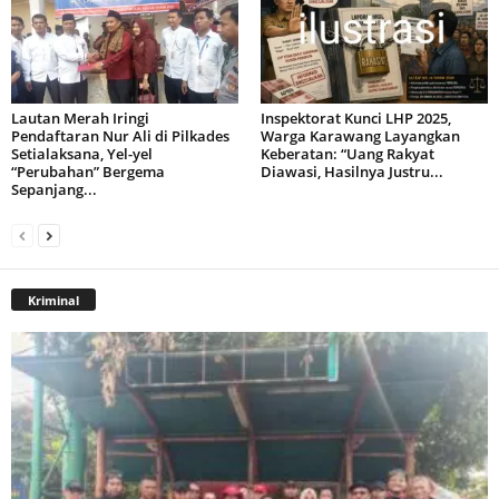
Lautan Merah Iringi
Inspektorat Kunci LHP 2025,
Pendaftaran Nur Ali di Pilkades
Warga Karawang Layangkan
Setialaksana, Yel-yel
Keberatan: “Uang Rakyat
“Perubahan” Bergema
Diawasi, Hasilnya Justru...
Sepanjang...
Kriminal