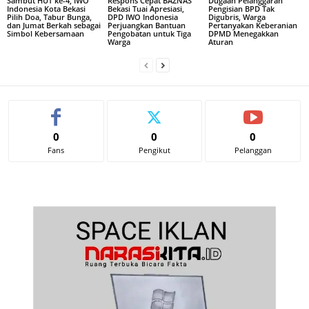
Sambut HUT ke-4, IWO
Respons Cepat BAZNAS
Dugaan Pelanggaran
Indonesia Kota Bekasi
Bekasi Tuai Apresiasi,
Pengisian BPD Tak
Pilih Doa, Tabur Bunga,
DPD IWO Indonesia
Digubris, Warga
dan Jumat Berkah sebagai
Perjuangkan Bantuan
Pertanyakan Keberanian
Simbol Kebersamaan
Pengobatan untuk Tiga
DPMD Menegakkan
Warga
Aturan
0
0
0
Fans
Pengikut
Pelanggan