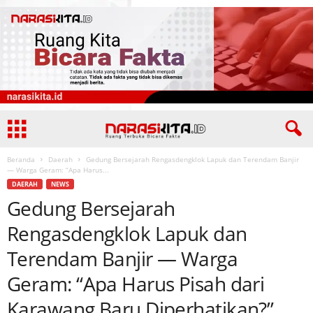
Beranda
Daerah
Gedung Bersejarah Rengasdengklok Lapuk dan Terendam Banjir
— Warga Geram: “Apa Harus...
DAERAH
NEWS
Gedung Bersejarah
Rengasdengklok Lapuk dan
Terendam Banjir — Warga
Geram: “Apa Harus Pisah dari
Karawang Baru Diperhatikan?”