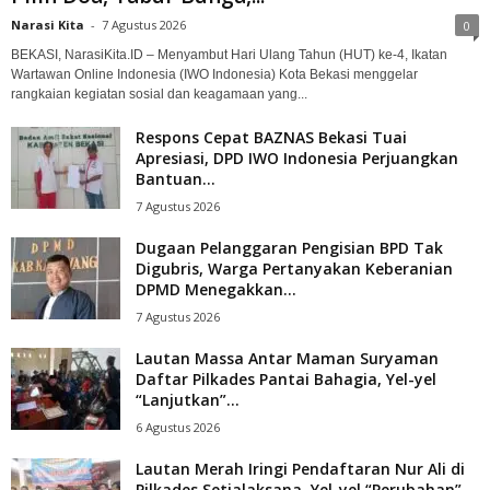
Narasi Kita
-
7 Agustus 2026
0
BEKASI, NarasiKita.ID – Menyambut Hari Ulang Tahun (HUT) ke-4, Ikatan
Wartawan Online Indonesia (IWO Indonesia) Kota Bekasi menggelar
rangkaian kegiatan sosial dan keagamaan yang...
Respons Cepat BAZNAS Bekasi Tuai
Apresiasi, DPD IWO Indonesia Perjuangkan
Bantuan...
7 Agustus 2026
Dugaan Pelanggaran Pengisian BPD Tak
Digubris, Warga Pertanyakan Keberanian
DPMD Menegakkan...
7 Agustus 2026
Lautan Massa Antar Maman Suryaman
Daftar Pilkades Pantai Bahagia, Yel-yel
“Lanjutkan”...
6 Agustus 2026
Lautan Merah Iringi Pendaftaran Nur Ali di
Pilkades Setialaksana, Yel-yel “Perubahan”...