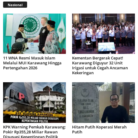
Nasional
11 WNA Resmi Masuk Islam
Kementan Bergerak Cepat!
Melalui MUI Karawang Hingga
Karawang Diguyur 32 Unit
Pertengahan 2026
Irigasi untuk Cegah Ancaman
Kekeringan
KPK Warning Pemkab Karawang:
Hitam Putih Koperasi Merah
Pokir Rp355,28 Miliar Rawan
Putih
Disusupi Kepentingan Politik