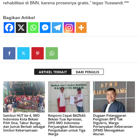
rehabilitasi di BNN, karena prosesnya gratis,” tegas Yuswandi.***
Bagikan Artikel
ARTIKEL TERKAIT
DARI PENULIS
Sambut HUT ke-4, IWO
Respons Cepat BAZNAS
Dugaan Pelanggaran
Indonesia Kota Bekasi
Bekasi Tuai Apresiasi,
Pengisian BPD Tak
Pilih Doa, Tabur Bunga,
DPD IWO Indonesia
Digubris, Warga
dan Jumat Berkah sebagai
Perjuangkan Bantuan
Pertanyakan Keberanian
Simbol Kebersamaan
Pengobatan untuk Tiga
DPMD Menegakkan
Warga
Aturan