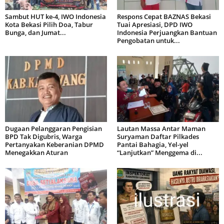
Sambut HUT ke-4, IWO Indonesia
Respons Cepat BAZNAS Bekasi
Kota Bekasi Pilih Doa, Tabur
Tuai Apresiasi, DPD IWO
Bunga, dan Jumat...
Indonesia Perjuangkan Bantuan
Pengobatan untuk...
Dugaan Pelanggaran Pengisian
Lautan Massa Antar Maman
BPD Tak Digubris, Warga
Suryaman Daftar Pilkades
Pertanyakan Keberanian DPMD
Pantai Bahagia, Yel-yel
Menegakkan Aturan
“Lanjutkan” Menggema di...