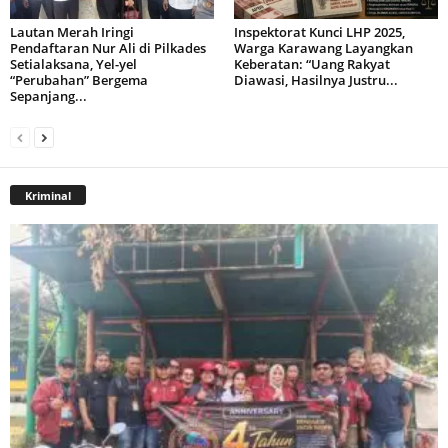
Lautan Merah Iringi
Inspektorat Kunci LHP 2025,
Pendaftaran Nur Ali di Pilkades
Warga Karawang Layangkan
Setialaksana, Yel-yel
Keberatan: “Uang Rakyat
“Perubahan” Bergema
Diawasi, Hasilnya Justru...
Sepanjang...
Kriminal