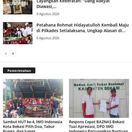
Layangkan Keberatan: “Uang Rakyat
Diawasi,...
6 Agustus 2026
Petahana Rohmat Hidayatulloh Kembali Maju
di Pilkades Setialaksana, Ungkap Alasan di...
6 Agustus 2026
Pemerintahan
Sambut HUT ke-4, IWO Indonesia
Respons Cepat BAZNAS Bekasi
Kota Bekasi Pilih Doa, Tabur
Tuai Apresiasi, DPD IWO
Bunga, dan Jumat...
Indonesia Perjuangkan Bantuan