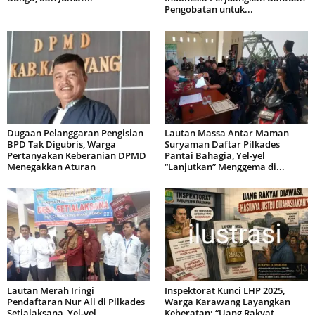
Pengobatan untuk...
Dugaan Pelanggaran Pengisian
Lautan Massa Antar Maman
BPD Tak Digubris, Warga
Suryaman Daftar Pilkades
Pertanyakan Keberanian DPMD
Pantai Bahagia, Yel-yel
Menegakkan Aturan
“Lanjutkan” Menggema di...
Lautan Merah Iringi
Inspektorat Kunci LHP 2025,
Pendaftaran Nur Ali di Pilkades
Warga Karawang Layangkan
Setialaksana, Yel-yel
Keberatan: “Uang Rakyat