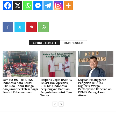
ARTIKEL TERKAIT
DARI PENULIS
Sambut HUT ke-4, IWO
Respons Cepat BAZNAS
Dugaan Pelanggaran
Indonesia Kota Bekasi
Bekasi Tuai Apresiasi,
Pengisian BPD Tak
Pilih Doa, Tabur Bunga,
DPD IWO Indonesia
Digubris, Warga
dan Jumat Berkah sebagai
Perjuangkan Bantuan
Pertanyakan Keberanian
Simbol Kebersamaan
Pengobatan untuk Tiga
DPMD Menegakkan
Warga
Aturan