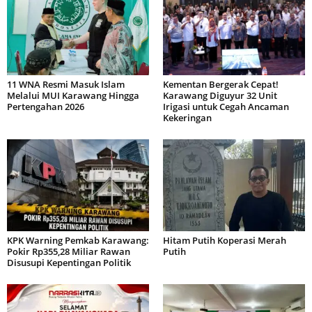
11 WNA Resmi Masuk Islam
Kementan Bergerak Cepat!
Melalui MUI Karawang Hingga
Karawang Diguyur 32 Unit
Pertengahan 2026
Irigasi untuk Cegah Ancaman
Kekeringan
KPK Warning Pemkab Karawang:
Hitam Putih Koperasi Merah
Pokir Rp355,28 Miliar Rawan
Putih
Disusupi Kepentingan Politik