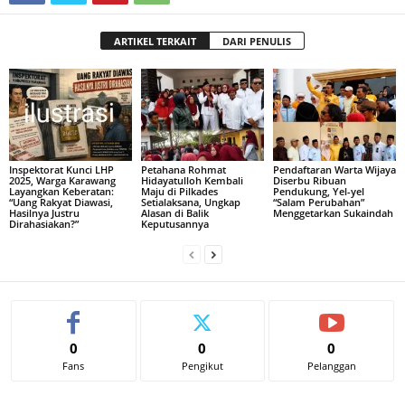
ARTIKEL TERKAIT
DARI PENULIS
Inspektorat Kunci LHP
Petahana Rohmat
Pendaftaran Warta Wijaya
2025, Warga Karawang
Hidayatulloh Kembali
Diserbu Ribuan
Layangkan Keberatan:
Maju di Pilkades
Pendukung, Yel-yel
“Uang Rakyat Diawasi,
Setialaksana, Ungkap
“Salam Perubahan”
Hasilnya Justru
Alasan di Balik
Menggetarkan Sukaindah
Dirahasiakan?”
Keputusannya
0
0
0
Fans
Pengikut
Pelanggan