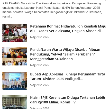
KARAWANG, NarasiKita.ID – Penolakan Inspektorat Kabupaten Karawang
untuk membuka Laporan Hasil Pemeriksaan (LHP) Tahun Anggaran 2025
menuai sorotan. Warga Kecamatan Rengasdengklok, Iskandar Zulkarnaen,
resmi...
Petahana Rohmat Hidayatulloh Kembali Maju
di Pilkades Setialaksana, Ungkap Alasan di...
6 Agustus 2026
Pendaftaran Warta Wijaya Diserbu Ribuan
Pendukung, Yel-yel “Salam Perubahan”
Menggetarkan Sukaindah
6 Agustus 2026
Bupati Aep Apresiasi Kinerja Perumdam Tirta
Tarum, Dividen 2025 Naik Jadi...
5 Agustus 2026
Klaim BPJS Kesehatan Diduga Tertahan Lebih
dari Rp100 Miliar, Komisi IV...
5 Agustus 2026