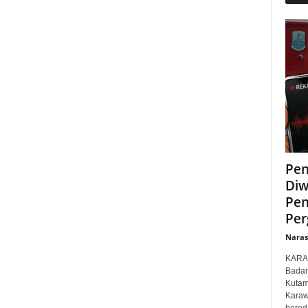
Pen
Diw
Pen
Per
Narasi
KARAW
Badan
Kutam
Karaw
bered