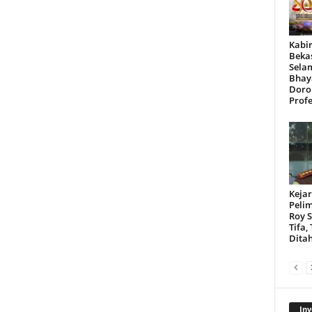
Kabir
Beka
Sela
Bhay
Doro
Profe
Kejar
Peli
Roy 
Tifa,
Dita
Inv