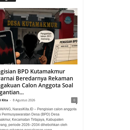
gisian BPD Kutamakmur
arnai Beredarnya Rekaman
gakuan Calon Anggota Soal
gantian...
 Kita
-
8 Agustus 2026
0
ANG, NarasiKita.ID – Pengisian calon anggota
 Permusyawaratan Desa (BPD) Desa
akmur, Kecamatan Tirtajaya, Kabupaten
ang, periode 2026–2034 dihebohkan oleh
arnya rekaman percakapan yang...