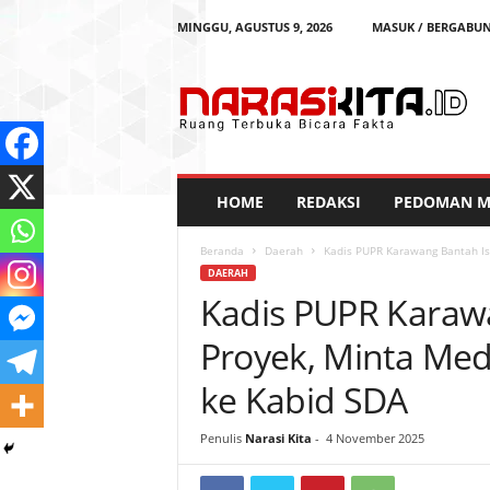
MINGGU, AGUSTUS 9, 2026
MASUK / BERGABU
N
a
r
a
s
i
K
HOME
REDAKSI
PEDOMAN ME
i
t
Beranda
Daerah
Kadis PUPR Karawang Bantah Isu
a
DAERAH
Kadis PUPR Karawa
Proyek, Minta Med
ke Kabid SDA
Penulis
Narasi Kita
-
4 November 2025