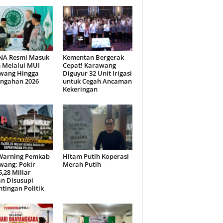
NA Resmi Masuk
Kementan Bergerak
 Melalui MUI
Cepat! Karawang
wang Hingga
Diguyur 32 Unit Irigasi
engahan 2026
untuk Cegah Ancaman
Kekeringan
Warning Pemkab
Hitam Putih Koperasi
wang: Pokir
Merah Putih
,28 Miliar
n Disusupi
tingan Politik