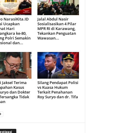
o NarasiKita.ID
Jalal Abdul Nasir
si Ucapkan
Sosialisasikan 4 Pilar
mat Hari
MPR RI di Karawang,
angkara ke-80,
Tekankan Penguatan
ng Polri Semakin
Wawasan...
sional dan...
i Jaksel Terima
Silang Pendapat Polisi
mpahan Kasus
vs Kuasa Hukum
Suryo dan Dokter
Terkait Penahanan
 Tersangka Tidak
Roy Suryo dan dr. Tifa
han
estigasi