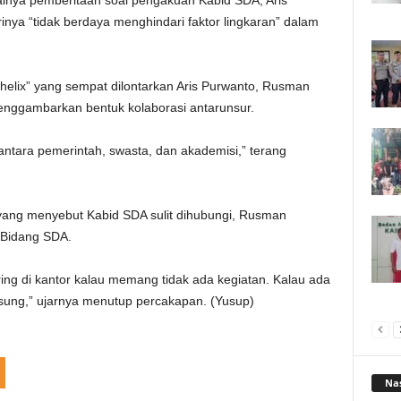
nya pemberitaan soal pengakuan Kabid SDA, Aris
nya “tidak berdaya menghindari faktor lingkaran” dalam
elix” yang sempat dilontarkan Aris Purwanto, Rusman
menggambarkan bentuk kolaborasi antarunsur.
 antara pemerintah, swasta, dan akademisi,” terang
ang menyebut Kabid SDA sulit dihubungi, Rusman
 Bidang SDA.
ring di kantor kalau memang tidak ada kegiatan. Kalau ada
ngsung,” ujarnya menutup percakapan. (Yusup)
Nas