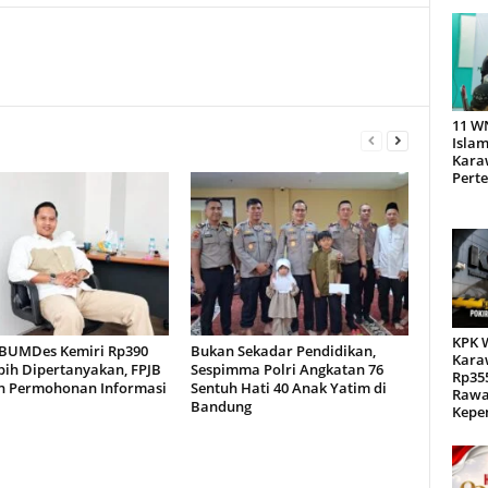
11 W
Islam
Kara
Pert
KPK 
BUMDes Kemiri Rp390
Bukan Sekadar Pendidikan,
Kara
bih Dipertanyakan, FPJB
Sespimma Polri Angkatan 76
Rp355
n Permohonan Informasi
Sentuh Hati 40 Anak Yatim di
Rawa
Bandung
Kepen