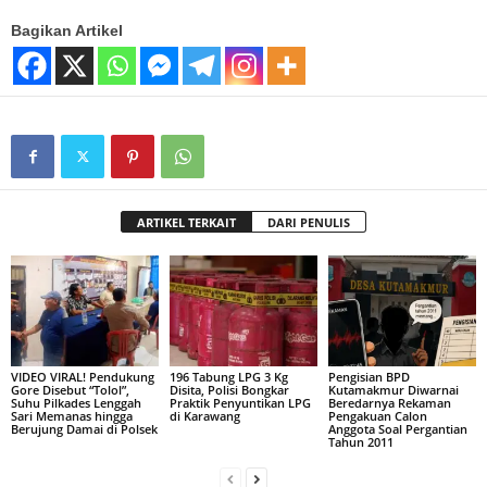
Bagikan Artikel
ARTIKEL TERKAIT
DARI PENULIS
VIDEO VIRAL! Pendukung
196 Tabung LPG 3 Kg
Pengisian BPD
Gore Disebut “Tolol”,
Disita, Polisi Bongkar
Kutamakmur Diwarnai
Suhu Pilkades Lenggah
Praktik Penyuntikan LPG
Beredarnya Rekaman
Sari Memanas hingga
di Karawang
Pengakuan Calon
Berujung Damai di Polsek
Anggota Soal Pergantian
Tahun 2011