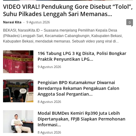
VIDEO VIRAL! Pendukung Gore Disebut “Tolol”,
Suhu Pilkades Lenggah Sari Memanas...
Narasi Kita
-
9 Agustus 2026
0
BEKASI, NarasiKita.ID – Suasana menjelang Pemilihan Kepala Desa
(Pilkades) Lenggah Sari, Kecamatan Cabangbungin, Kabupaten Bekasi,
Kabupaten Bekasi, mendadak memanas. Sebuah video yang viral di...
196 Tabung LPG 3 Kg Disita, Polisi Bongkar
Praktik Penyuntikan LPG...
9 Agustus 2026
Pengisian BPD Kutamakmur Diwarnai
Beredarnya Rekaman Pengakuan Calon
Anggota Soal Pergantian...
8 Agustus 2026
Modal BUMDes Kemiri Rp390 Juta Lebih
Dipertanyakan, FPJB Siapkan Permohonan
Informasi...
8 Agustus 2026