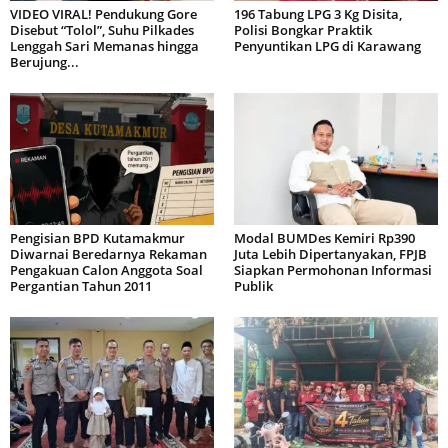
VIDEO VIRAL! Pendukung Gore
196 Tabung LPG 3 Kg Disita,
Disebut “Tolol”, Suhu Pilkades
Polisi Bongkar Praktik
Lenggah Sari Memanas hingga
Penyuntikan LPG di Karawang
Berujung...
Pengisian BPD Kutamakmur
Modal BUMDes Kemiri Rp390
Diwarnai Beredarnya Rekaman
Juta Lebih Dipertanyakan, FPJB
Pengakuan Calon Anggota Soal
Siapkan Permohonan Informasi
Pergantian Tahun 2011
Publik