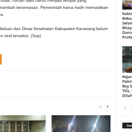
 maaf, rumah sakit harus menjadi tempat yang
nambah kecemasan. Pemerintah harus hadir memastikan
Kabir
a.
Beka
Sela
Bhay
UD Jatisari dan Dinas Kesehatan Kabupaten Karawang belum
Doro
 viral tersebut. (Sup)
Profe
Kejar
Peli
Roy 
Tifa,
Dita
Inv