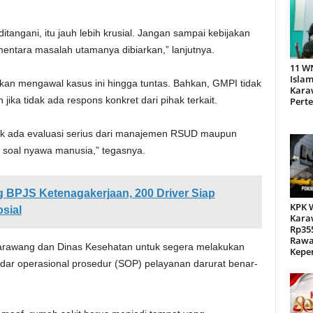
itangani, itu jauh lebih krusial. Jangan sampai kebijakan
mentara masalah utamanya dibiarkan,” lanjutnya.
11 W
Islam
akan mengawal kasus ini hingga tuntas. Bahkan, GMPI tidak
Kara
ika tidak ada respons konkret dari pihak terkait.
Pert
dak ada evaluasi serius dari manajemen RSUD maupun
ni soal nyawa manusia,” tegasnya.
PJS Ketenagakerjaan, 200 Driver Siap
KPK 
sial
Kara
Rp355
Rawa
 Karawang dan Dinas Kesehatan untuk segera melakukan
Kepen
ndar operasional prosedur (SOP) pelayanan darurat benar-