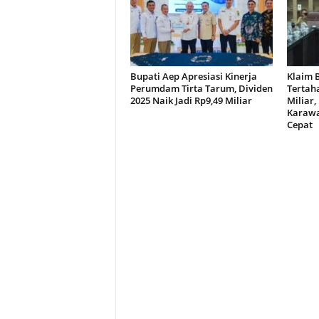
Bupati Aep Apresiasi Kinerja
Klaim 
Perumdam Tirta Tarum, Dividen
Tertah
2025 Naik Jadi Rp9,49 Miliar
Miliar,
Karawa
Cepat