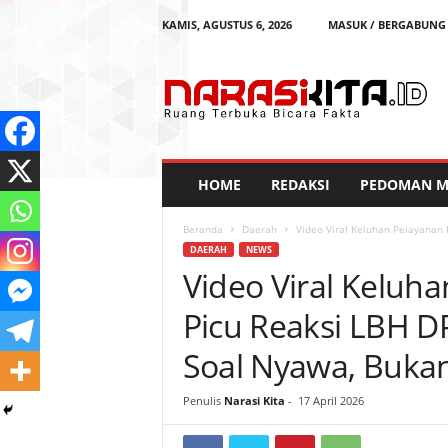
KAMIS, AGUSTUS 6, 2026
MASUK / BERGABUNG
N
a
r
a
s
i
K
HOME
REDAKSI
PEDOMAN ME
i
t
Beranda
Daerah
Video Viral Keluhan Pelayanan 
a
DAERAH
NEWS
Video Viral Keluha
Picu Reaksi LBH D
Soal Nyawa, Buka
Penulis
Narasi Kita
-
17 April 2026