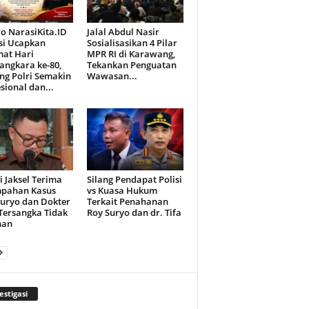
o NarasiKita.ID
Jalal Abdul Nasir
si Ucapkan
Sosialisasikan 4 Pilar
mat Hari
MPR RI di Karawang,
angkara ke-80,
Tekankan Penguatan
ng Polri Semakin
Wawasan...
sional dan...
i Jaksel Terima
Silang Pendapat Polisi
mpahan Kasus
vs Kuasa Hukum
Suryo dan Dokter
Terkait Penahanan
 Tersangka Tidak
Roy Suryo dan dr. Tifa
han
estigasi