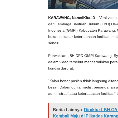
KARAWANG, NarasiKita.ID
– Viral video
dari Lembaga Bantuan Hukum (LBH) Dewa
Indonesia (GMPI) Kabupaten Karawang. Or
bukan sekadar keterbatasan fasilitas, me
sendiri.
Perwakilan LBH DPD GMPI Karawang, Sya
dalam video tersebut mencerminkan pers
kondisi darurat.
“Kalau benar pasien tidak langsung ditan
besar. Dalam dunia medis, penanganan pe
administratif atau keterbatasan fasilitas,
Berita Lainnya
Direktur LBH G
Kembali Maju di Pilkades Karan