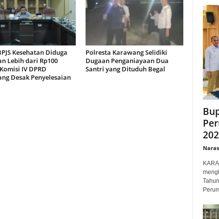
BPJS Kesehatan Diduga
Polresta Karawang Selidiki
an Lebih dari Rp100
Dugaan Penganiayaan Dua
 Komisi IV DPRD
Santri yang Dituduh Begal
ng Desak Penyelesaian
Bup
Per
202
Narasi
KARAW
mengh
Tahun
Perum