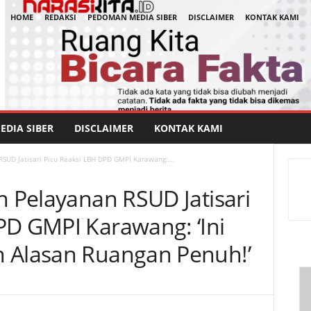
HOME
REDAKSI
PEDOMAN MEDIA SIBER
DISCLAIMER
KONTAK KAMI
DIA SIBER
DISCLAIMER
KONTAK KAMI
RSUD Jatisari Picu Reaksi LBH DPD GMPI Karawang:...
n Pelayanan RSUD Jatisari
PD GMPI Karawang: ‘Ini
n Alasan Ruangan Penuh!’