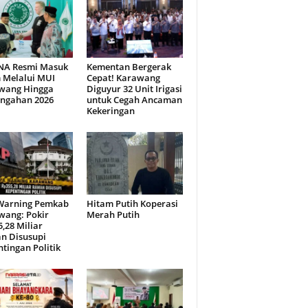
NA Resmi Masuk
Kementan Bergerak
 Melalui MUI
Cepat! Karawang
wang Hingga
Diguyur 32 Unit Irigasi
engahan 2026
untuk Cegah Ancaman
Kekeringan
Warning Pemkab
Hitam Putih Koperasi
wang: Pokir
Merah Putih
,28 Miliar
n Disusupi
tingan Politik