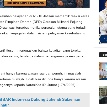
 keluhan pelayanan di RSUD Jatisari memantik reaksi keras
n Pimpinan Daerah (DPD) Gerakan Militansi Pejuang
ganisasi tersebut menilai persoalan utama yang terjadi
lainkan kegagalan dalam sistem pelayanan kesehatan itu
rif Husen, menegaskan bahwa kejadian yang terekam
Ber
oalan serius, terutama dalam penanganan pasien pada
gani hanya karena alasan ruangan penuh, ini masalah
rtama itu wajib. Tidak bisa ditunda hanya karena alasan
” tegasnya kepada NarasiKita.ID, Jumat (17/4/2026).
ABBAR Indonesia Dukung Juhendi Sulaeman
ghaur