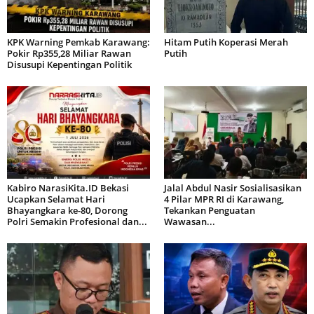
KPK Warning Pemkab Karawang:
Hitam Putih Koperasi Merah
Pokir Rp355,28 Miliar Rawan
Putih
Disusupi Kepentingan Politik
Kabiro NarasiKita.ID Bekasi
Jalal Abdul Nasir Sosialisasikan
Ucapkan Selamat Hari
4 Pilar MPR RI di Karawang,
Bhayangkara ke-80, Dorong
Tekankan Penguatan
Polri Semakin Profesional dan...
Wawasan...