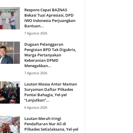
Respons Cepat BAZNAS
Bekasi Tuai Apresiasi, DPD
IWO Indonesia Perjuangkan
Bantuan...
7 Agustus 2026
Dugaan Pelanggaran
Pengisian BPD Tak Digubris,
Warga Pertanyakan
Keberanian DPMD
Menegakkan...
7 Agustus 2026
Lautan Massa Antar Maman
Suryaman Daftar Pilkades
Pantai Bahagia, Yel-yel
“Lanjutkan”...
6 Agustus 2026
Lautan Merah Iringi
Pendaftaran Nur Ali di
Pilkades Setialaksana, Yel-yel