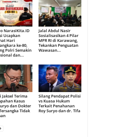
o NarasiKita.ID
Jalal Abdul Nasir
si Ucapkan
Sosialisasikan 4 Pilar
mat Hari
MPR RI di Karawang,
angkara ke-80,
Tekankan Penguatan
ng Polri Semakin
Wawasan...
sional dan...
i Jaksel Terima
Silang Pendapat Polisi
mpahan Kasus
vs Kuasa Hukum
Suryo dan Dokter
Terkait Penahanan
 Tersangka Tidak
Roy Suryo dan dr. Tifa
han