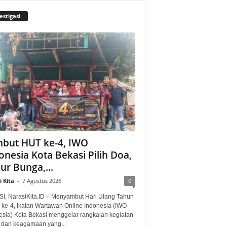
estigasi
but HUT ke-4, IWO
onesia Kota Bekasi Pilih Doa,
ur Bunga,...
 Kita
-
7 Agustus 2026
0
I, NarasiKita.ID – Menyambut Hari Ulang Tahun
 ke-4, Ikatan Wartawan Online Indonesia (IWO
esia) Kota Bekasi menggelar rangkaian kegiatan
l dan keagamaan yang...