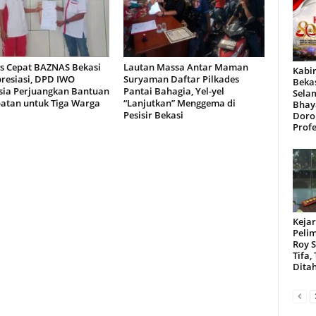
s Cepat BAZNAS Bekasi
Lautan Massa Antar Maman
Kabir
presiasi, DPD IWO
Suryaman Daftar Pilkades
Beka
sia Perjuangkan Bantuan
Pantai Bahagia, Yel-yel
Sela
atan untuk Tiga Warga
“Lanjutkan” Menggema di
Bhay
Pesisir Bekasi
Doro
Profe
Kejar
Peli
Roy 
Tifa,
Dita