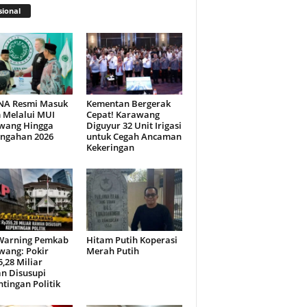
ional
NA Resmi Masuk
Kementan Bergerak
 Melalui MUI
Cepat! Karawang
wang Hingga
Diguyur 32 Unit Irigasi
engahan 2026
untuk Cegah Ancaman
Kekeringan
Warning Pemkab
Hitam Putih Koperasi
wang: Pokir
Merah Putih
,28 Miliar
n Disusupi
tingan Politik