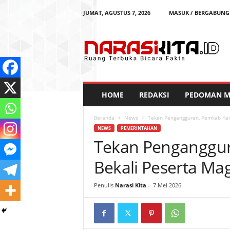
JUMAT, AGUSTUS 7, 2026
MASUK / BERGABUNG
N
a
r
a
s
i
K
HOME
REDAKSI
PEDOMAN ME
i
t
Beranda
News
Tekan Pengangguran, Pemkab Kar
a
NEWS
PEMERINTAHAN
Tekan Penganggu
Bekali Peserta Ma
Penulis
Narasi Kita
-
7 Mei 2026