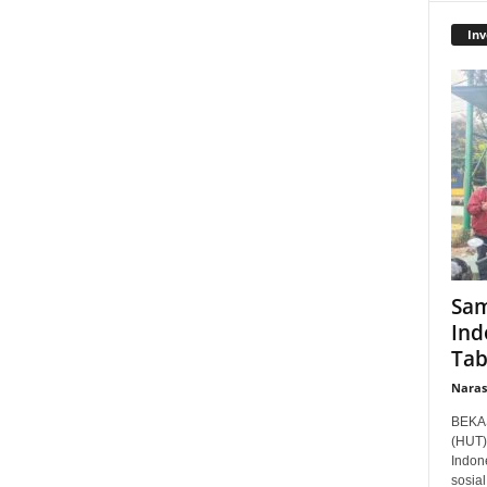
Inv
Sam
Ind
Tab
Narasi
BEKAS
(HUT)
Indon
sosia