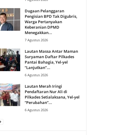
Dugaan Pelanggaran
Pengisian BPD Tak Digubris,
Warga Pertanyakan
Keberanian DPMD
Menegakkan...
7 Agustus 2026
Lautan Massa Antar Maman
Suryaman Daftar Pilkades
Pantai Bahagia, Yel-yel
“Lanjutkan”...
6 Agustus 2026
Lautan Merah Iringi
Pendaftaran Nur Ali di
Pilkades Setialaksana, Yel-yel
“Perubahan”...
6 Agustus 2026