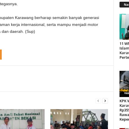
tegasnya.
Nas
abupaten Karawang berharap semakin banyak generasi
aman kerja internasional, serta mampu menjadi motor
 dan daerah. (Sup)
11 W
Islam
Kara
Pert
KPK 
Kara
Rp355
Rawa
Kepen