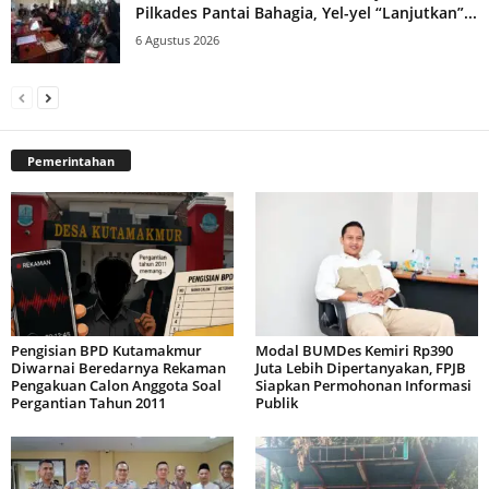
Pilkades Pantai Bahagia, Yel-yel “Lanjutkan”...
6 Agustus 2026
Pemerintahan
Pengisian BPD Kutamakmur
Modal BUMDes Kemiri Rp390
Diwarnai Beredarnya Rekaman
Juta Lebih Dipertanyakan, FPJB
Pengakuan Calon Anggota Soal
Siapkan Permohonan Informasi
Pergantian Tahun 2011
Publik