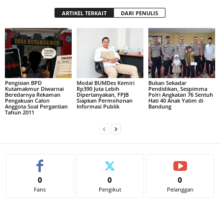
ARTIKEL TERKAIT
DARI PENULIS
Pengisian BPD
Modal BUMDes Kemiri
Bukan Sekadar
Kutamakmur Diwarnai
Rp390 Juta Lebih
Pendidikan, Sespimma
Beredarnya Rekaman
Dipertanyakan, FPJB
Polri Angkatan 76 Sentuh
Pengakuan Calon
Siapkan Permohonan
Hati 40 Anak Yatim di
Anggota Soal Pergantian
Informasi Publik
Bandung
Tahun 2011
0
0
0
Fans
Pengikut
Pelanggan