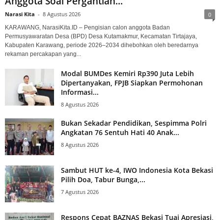
Anggota Soal Pergantian...
Narasi Kita
-
8 Agustus 2026
0
KARAWANG, NarasiKita.ID – Pengisian calon anggota Badan
Permusyawaratan Desa (BPD) Desa Kutamakmur, Kecamatan Tirtajaya,
Kabupaten Karawang, periode 2026–2034 dihebohkan oleh beredarnya
rekaman percakapan yang...
Modal BUMDes Kemiri Rp390 Juta Lebih
Dipertanyakan, FPJB Siapkan Permohonan
Informasi...
8 Agustus 2026
Bukan Sekadar Pendidikan, Sespimma Polri
Angkatan 76 Sentuh Hati 40 Anak...
8 Agustus 2026
Sambut HUT ke-4, IWO Indonesia Kota Bekasi
Pilih Doa, Tabur Bunga,...
7 Agustus 2026
Respons Cepat BAZNAS Bekasi Tuai Apresiasi,