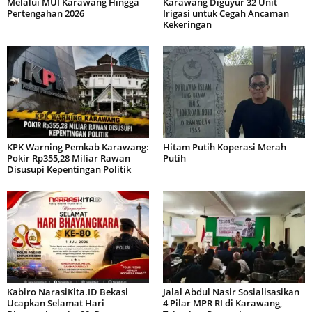
Melalui MUI Karawang Hingga
Karawang Diguyur 32 Unit
Pertengahan 2026
Irigasi untuk Cegah Ancaman
Kekeringan
KPK Warning Pemkab Karawang:
Hitam Putih Koperasi Merah
Pokir Rp355,28 Miliar Rawan
Putih
Disusupi Kepentingan Politik
Kabiro NarasiKita.ID Bekasi
Jalal Abdul Nasir Sosialisasikan
Ucapkan Selamat Hari
4 Pilar MPR RI di Karawang,