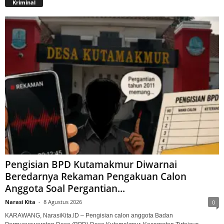
Kriminal
Pengisian BPD Kutamakmur Diwarnai
Beredarnya Rekaman Pengakuan Calon
Anggota Soal Pergantian...
Narasi Kita
-
8 Agustus 2026
0
KARAWANG, NarasiKita.ID – Pengisian calon anggota Badan