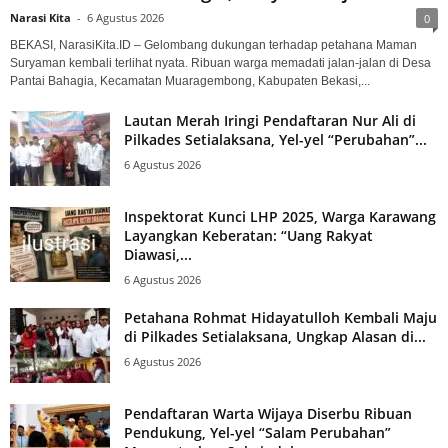
Narasi Kita
-
6 Agustus 2026
0
BEKASI, NarasiKita.ID – Gelombang dukungan terhadap petahana Maman
Suryaman kembali terlihat nyata. Ribuan warga memadati jalan-jalan di Desa
Pantai Bahagia, Kecamatan Muaragembong, Kabupaten Bekasi,...
Lautan Merah Iringi Pendaftaran Nur Ali di
Pilkades Setialaksana, Yel-yel “Perubahan”...
6 Agustus 2026
Inspektorat Kunci LHP 2025, Warga Karawang
Layangkan Keberatan: “Uang Rakyat
Diawasi,...
6 Agustus 2026
Petahana Rohmat Hidayatulloh Kembali Maju
di Pilkades Setialaksana, Ungkap Alasan di...
6 Agustus 2026
Pendaftaran Warta Wijaya Diserbu Ribuan
Pendukung, Yel-yel “Salam Perubahan”