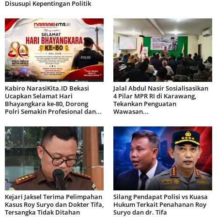
Disusupi Kepentingan Politik
Kabiro NarasiKita.ID Bekasi
Jalal Abdul Nasir Sosialisasikan
Ucapkan Selamat Hari
4 Pilar MPR RI di Karawang,
Bhayangkara ke-80, Dorong
Tekankan Penguatan
Polri Semakin Profesional dan...
Wawasan...
Kejari Jaksel Terima Pelimpahan
Silang Pendapat Polisi vs Kuasa
Kasus Roy Suryo dan Dokter Tifa,
Hukum Terkait Penahanan Roy
Tersangka Tidak Ditahan
Suryo dan dr. Tifa