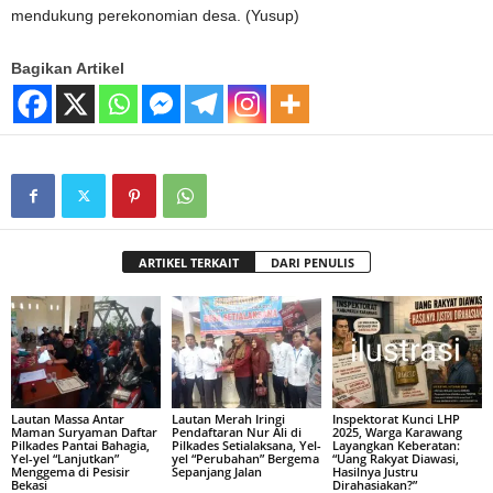
mendukung perekonomian desa. (Yusup)
Bagikan Artikel
ARTIKEL TERKAIT
DARI PENULIS
Lautan Massa Antar
Lautan Merah Iringi
Inspektorat Kunci LHP
Maman Suryaman Daftar
Pendaftaran Nur Ali di
2025, Warga Karawang
Pilkades Pantai Bahagia,
Pilkades Setialaksana, Yel-
Layangkan Keberatan:
Yel-yel “Lanjutkan”
yel “Perubahan” Bergema
“Uang Rakyat Diawasi,
Menggema di Pesisir
Sepanjang Jalan
Hasilnya Justru
Bekasi
Dirahasiakan?”