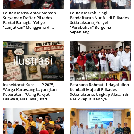
Lautan Massa Antar Maman
Lautan Merah Iringi
Suryaman Daftar Pilkades
Pendaftaran Nur Ali di Pilkades
Pantai Bahagia, Yel-yel
Setialaksana, Yel-yel
“Lanjutkan” Menggema di...
“Perubahan” Bergema
Sepanjang...
Inspektorat Kunci LHP 2025,
Petahana Rohmat Hidayatulloh
Warga Karawang Layangkan
Kembali Maju di Pilkades
Keberatan: “Uang Rakyat
Setialaksana, Ungkap Alasan di
Diawasi, Hasilnya Justru...
Balik Keputusannya