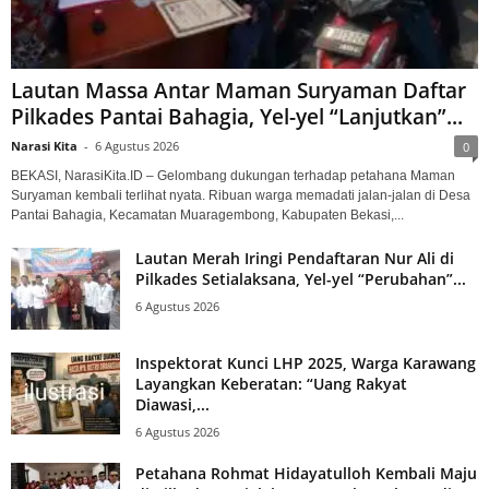
Lautan Massa Antar Maman Suryaman Daftar
Pilkades Pantai Bahagia, Yel-yel “Lanjutkan”...
Narasi Kita
-
6 Agustus 2026
0
BEKASI, NarasiKita.ID – Gelombang dukungan terhadap petahana Maman
Suryaman kembali terlihat nyata. Ribuan warga memadati jalan-jalan di Desa
Pantai Bahagia, Kecamatan Muaragembong, Kabupaten Bekasi,...
Lautan Merah Iringi Pendaftaran Nur Ali di
Pilkades Setialaksana, Yel-yel “Perubahan”...
6 Agustus 2026
Inspektorat Kunci LHP 2025, Warga Karawang
Layangkan Keberatan: “Uang Rakyat
Diawasi,...
6 Agustus 2026
Petahana Rohmat Hidayatulloh Kembali Maju