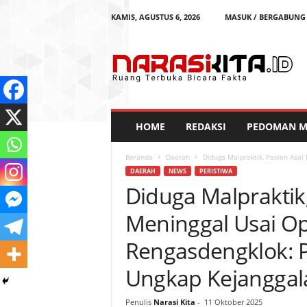
KAMIS, AGUSTUS 6, 2026
MASUK / BERGABUNG
N
a
r
a
s
i
K
HOME
REDAKSI
PEDOMAN ME
i
t
Beranda
Daerah
Diduga Malpraktik, Pasien Asal 
a
DAERAH
NEWS
PERISTIWA
Diduga Malpraktik,
Meninggal Usai Op
Rengasdengklok: P
Ungkap Kejanggal
Penulis
Narasi Kita
-
11 Oktober 2025