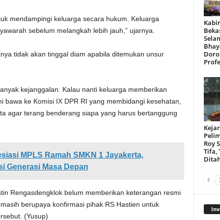
uk mendampingi keluarga secara hukum. Keluarga
Kabir
Beka
yawarah sebelum melangkah lebih jauh,” ujarnya.
Sela
Bhay
Doro
nya tidak akan tinggal diam apabila ditemukan unsur
Profe
anyak kejanggalan. Kalau nanti keluarga memberikan
kami bawa ke Komisi IX DPR RI yang membidangi kesehatan,
ta agar terang benderang siapa yang harus bertanggung
Kejar
Peli
Roy 
Tifa,
siasi MPLS Ramah SMKN 1 Jayakerta,
Dita
si Generasi Masa Depan
 Hastin Rengasdengklok belum memberikan keterangan resmi
a masih berupaya konfirmasi pihak RS Hastien untuk
Inv
rsebut. (Yusup)