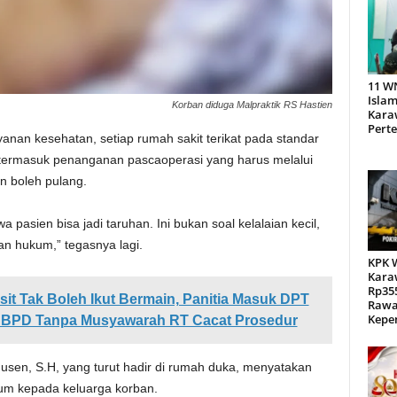
11 W
Islam
Korban diduga Malpraktik RS Hastien
Kara
Pert
an kesehatan, setiap rumah sakit terikat pada standar
 termasuk penanganan pascaoperasi yang harus melalui
n boleh pulang.
a pasien bisa jadi taruhan. Ini bukan soal kelalaian kecil,
n hukum,” tegasnya lagi.
KPK 
Kara
Rp355
sit Tak Boleh Ikut Bermain, Panitia Masuk DPT
Rawa
Kepen
n BPD Tanpa Musyawarah RT Cacat Prosedur
Husen, S.H, yang turut hadir di rumah duka, menyatakan
um kepada keluarga korban.