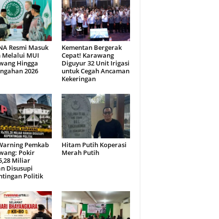
NA Resmi Masuk
Kementan Bergerak
 Melalui MUI
Cepat! Karawang
wang Hingga
Diguyur 32 Unit Irigasi
engahan 2026
untuk Cegah Ancaman
Kekeringan
Warning Pemkab
Hitam Putih Koperasi
wang: Pokir
Merah Putih
,28 Miliar
n Disusupi
tingan Politik