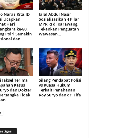
o NarasiKita.ID
Jalal Abdul Nasir
si Ucapkan
Sosialisasikan 4 Pilar
mat Hari
MPR RI di Karawang,
angkara ke-80,
Tekankan Penguatan
ng Polri Semakin
Wawasan...
sional dan...
i Jaksel Terima
Silang Pendapat Polisi
mpahan Kasus
vs Kuasa Hukum
Suryo dan Dokter
Terkait Penahanan
 Tersangka Tidak
Roy Suryo dan dr. Tifa
han
estigasi