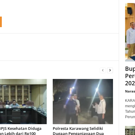
Bup
Per
202
Narasi
KARAW
mengh
Tahun
Perum
BPJS Kesehatan Diduga
Polresta Karawang Selidiki
an Lebih dari Rp100
Dugaan Penganiayaan Dua