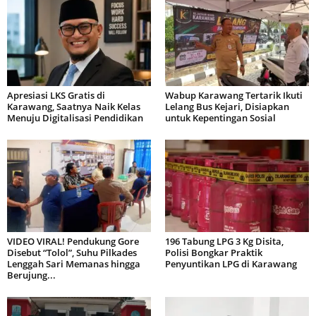
Apresiasi LKS Gratis di
Wabup Karawang Tertarik Ikuti
Karawang, Saatnya Naik Kelas
Lelang Bus Kejari, Disiapkan
Menuju Digitalisasi Pendidikan
untuk Kepentingan Sosial
VIDEO VIRAL! Pendukung Gore
196 Tabung LPG 3 Kg Disita,
Disebut “Tolol”, Suhu Pilkades
Polisi Bongkar Praktik
Lenggah Sari Memanas hingga
Penyuntikan LPG di Karawang
Berujung...