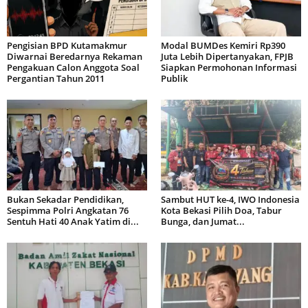
Pengisian BPD Kutamakmur
Modal BUMDes Kemiri Rp390
Diwarnai Beredarnya Rekaman
Juta Lebih Dipertanyakan, FPJB
Pengakuan Calon Anggota Soal
Siapkan Permohonan Informasi
Pergantian Tahun 2011
Publik
Bukan Sekadar Pendidikan,
Sambut HUT ke-4, IWO Indonesia
Sespimma Polri Angkatan 76
Kota Bekasi Pilih Doa, Tabur
Sentuh Hati 40 Anak Yatim di...
Bunga, dan Jumat...