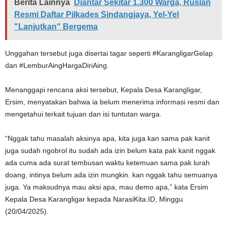
Berita Lainnya
Diantar Sekitar 1.300 Warga, Ruslan
Resmi Daftar Pilkades Sindangjaya, Yel-Yel
"Lanjutkan" Bergema
Unggahan tersebut juga disertai tagar seperti #KarangligarGelap
dan #LemburAingHargaDiriAing.
Menanggapi rencana aksi tersebut, Kepala Desa Karangligar,
Ersim, menyatakan bahwa ia belum menerima informasi resmi dan
mengetahui terkait tujuan dan isi tuntutan warga.
“Nggak tahu masalah aksinya apa, kita juga kan sama pak kanit
juga sudah ngobrol itu sudah ada izin belum kata pak kanit nggak
ada cuma ada surat tembusan waktu ketemuan sama pak lurah
doang, intinya belum ada izin mungkin. kan nggak tahu semuanya
juga. Ya maksudnya mau aksi apa, mau demo apa,” kata Ersim
Kepala Desa Karangligar kepada NarasiKita.ID, Minggu
(20/04/2025).