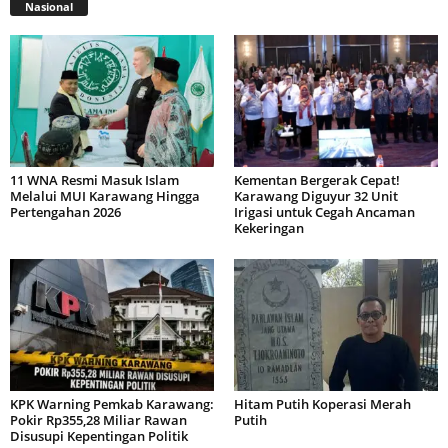
Nasional
11 WNA Resmi Masuk Islam
Kementan Bergerak Cepat!
Melalui MUI Karawang Hingga
Karawang Diguyur 32 Unit
Pertengahan 2026
Irigasi untuk Cegah Ancaman
Kekeringan
KPK Warning Pemkab Karawang:
Hitam Putih Koperasi Merah
Pokir Rp355,28 Miliar Rawan
Putih
Disusupi Kepentingan Politik