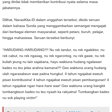
yang dinilai tidak memberikan kontribusi nyata selama masa
jabatannya.
Dilihat, NarasiKita.ID dalam unggahan tersebut, ditulis seruan
dalam bahasa Sunda yang menggambarkan semangat mengajak
dari berbagai elemen masyarakat, seperti petani, buruh, pelajar,
hingga mahasiswa. Seruan tersebut berbunyi:
“HARUDANG-HARUDANG!!!! Nu rek tandur, nu rek ngalektor, nu
rek cabut, nu rek ngasag, nu rek ngarontog, nu rek gawe, nu rek
kuliah jeung nu lain sajabana, hayu waktuna hudang ngalawan
kades nu teu jelas arahna kamana!!!! Ges waktuna urang hudang
ulah ngarasakeun wae paitna hungkul. 4 tahun ngajabat eweuh
pisan kontribusina! 4 tahun ngajabat eweuh pisan pembangunan! 4
tahun ngajabat ngan hare-hare wae! Ges waktuna urang bangkit
tumbangkeun kades nu teu nyaah ka rakyatna! Tumbangkan kades
nu sok playing victim!”