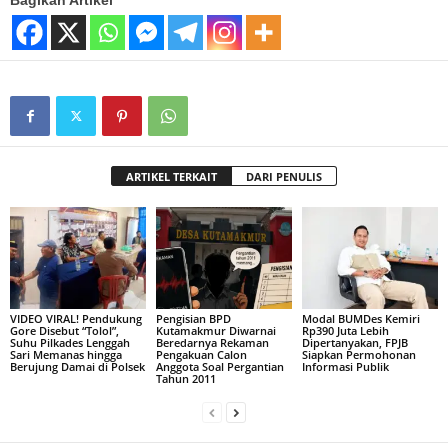
Bagikan Artikel
ARTIKEL TERKAIT
DARI PENULIS
VIDEO VIRAL! Pendukung
Pengisian BPD
Modal BUMDes Kemiri
Gore Disebut “Tolol”,
Kutamakmur Diwarnai
Rp390 Juta Lebih
Suhu Pilkades Lenggah
Beredarnya Rekaman
Dipertanyakan, FPJB
Sari Memanas hingga
Pengakuan Calon
Siapkan Permohonan
Berujung Damai di Polsek
Anggota Soal Pergantian
Informasi Publik
Tahun 2011