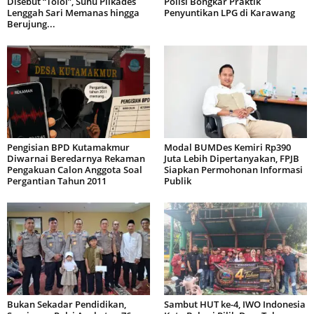
Disebut “Tolol”, Suhu Pilkades
Polisi Bongkar Praktik
Lenggah Sari Memanas hingga
Penyuntikan LPG di Karawang
Berujung...
Pengisian BPD Kutamakmur
Modal BUMDes Kemiri Rp390
Diwarnai Beredarnya Rekaman
Juta Lebih Dipertanyakan, FPJB
Pengakuan Calon Anggota Soal
Siapkan Permohonan Informasi
Pergantian Tahun 2011
Publik
Bukan Sekadar Pendidikan,
Sambut HUT ke-4, IWO Indonesia