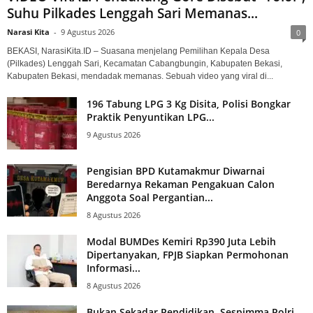
Suhu Pilkades Lenggah Sari Memanas...
Narasi Kita
-
9 Agustus 2026
0
BEKASI, NarasiKita.ID – Suasana menjelang Pemilihan Kepala Desa
(Pilkades) Lenggah Sari, Kecamatan Cabangbungin, Kabupaten Bekasi,
Kabupaten Bekasi, mendadak memanas. Sebuah video yang viral di...
196 Tabung LPG 3 Kg Disita, Polisi Bongkar
Praktik Penyuntikan LPG...
9 Agustus 2026
Pengisian BPD Kutamakmur Diwarnai
Beredarnya Rekaman Pengakuan Calon
Anggota Soal Pergantian...
8 Agustus 2026
Modal BUMDes Kemiri Rp390 Juta Lebih
Dipertanyakan, FPJB Siapkan Permohonan
Informasi...
8 Agustus 2026
Bukan Sekadar Pendidikan, Sespimma Polri