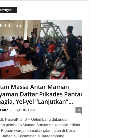
estigasi
tan Massa Antar Maman
yaman Daftar Pilkades Pantai
agia, Yel-yel “Lanjutkan”...
 Kita
-
6 Agustus 2026
0
I, NarasiKita.ID – Gelombang dukungan
dap petahana Maman Suryaman kembali terlihat
. Ribuan warga memadati jalan-jalan di Desa
i Bahagia, Kecamatan Muaragembong,