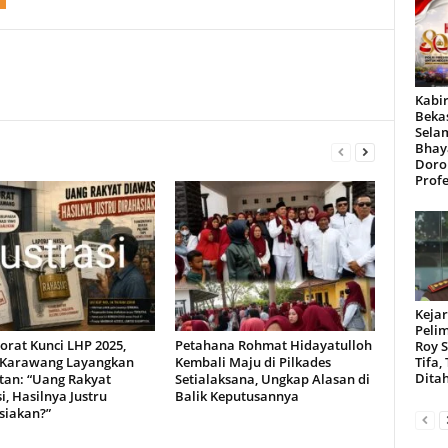
Kabir
Beka
Sela
Bhay
Doro
Profe
Kejar
Peli
orat Kunci LHP 2025,
Petahana Rohmat Hidayatulloh
Roy 
Karawang Layangkan
Kembali Maju di Pilkades
Tifa,
Dita
tan: “Uang Rakyat
Setialaksana, Ungkap Alasan di
, Hasilnya Justru
Balik Keputusannya
siakan?”