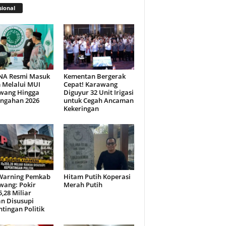
ional
NA Resmi Masuk
Kementan Bergerak
 Melalui MUI
Cepat! Karawang
wang Hingga
Diguyur 32 Unit Irigasi
engahan 2026
untuk Cegah Ancaman
Kekeringan
Warning Pemkab
Hitam Putih Koperasi
wang: Pokir
Merah Putih
,28 Miliar
n Disusupi
tingan Politik