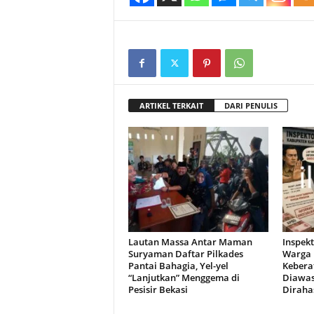
ARTIKEL TERKAIT
DARI PENULIS
Lautan Massa Antar Maman
Inspekt
Suryaman Daftar Pilkades
Warga 
Pantai Bahagia, Yel-yel
Kebera
“Lanjutkan” Menggema di
Diawasi
Pesisir Bekasi
Diraha