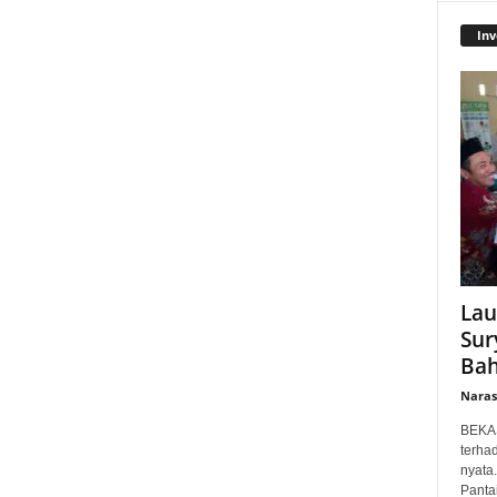
Inv
Lau
Sur
Bah
Narasi
BEKAS
terha
nyata
Panta