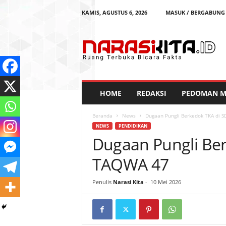
KAMIS, AGUSTUS 6, 2026
MASUK / BERGABUNG
N
a
r
a
s
i
K
HOME
REDAKSI
PEDOMAN ME
i
t
Beranda
News
Dugaan Pungli Berkedok TKA di 
a
NEWS
PENDIDIKAN
Dugaan Pungli Ber
TAQWA 47
Penulis
Narasi Kita
-
10 Mei 2026