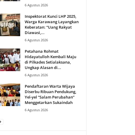
6 Agustus 2026
Inspektorat Kunci LHP 2025,
Warga Karawang Layangkan
Keberatan: “Uang Rakyat
Diawasi,...
6 Agustus 2026
Petahana Rohmat
Hidayatulloh Kembali Maju
di Pilkades Setialaksana,
Ungkap Alasan di...
6 Agustus 2026
Pendaftaran Warta Wijaya
Diserbu Ribuan Pendukung,
Yel-yel “Salam Perubahan”
Menggetarkan Sukaindah
6 Agustus 2026