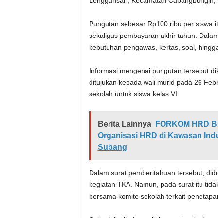
Lenggahsari, Kecamatan Cabangbungin, Ka
Pungutan sebesar Rp100 ribu per siswa 
sekaligus pembayaran akhir tahun. Dalam
kebutuhan pengawas, kertas, soal, hingg
Informasi mengenai pungutan tersebut di
ditujukan kepada wali murid pada 26 Febru
sekolah untuk siswa kelas VI.
Berita Lainnya
FORKOM HRD BEK
Organisasi HRD di Kawasan Indu
Subang
Dalam surat pemberitahuan tersebut, did
kegiatan TKA. Namun, pada surat itu tid
bersama komite sekolah terkait penetapan