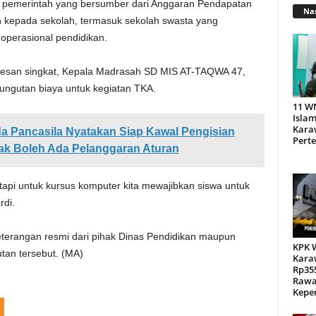
 pemerintah yang bersumber dari Anggaran Pendapatan
Nas
n kepada sekolah, termasuk sekolah swasta yang
perasional pendidikan.
i pesan singkat, Kepala Madrasah SD MIS AT-TAQWA 47,
gutan biaya untuk kegiatan TKA.
11 W
Islam
Kara
 Pancasila Nyatakan Siap Kawal Pengisian
Pert
ak Boleh Ada Pelanggaran Aturan
 tapi untuk kursus komputer kita mewajibkan siswa untuk
rdi.
 keterangan resmi dari pihak Dinas Pendidikan maupun
KPK 
tan tersebut. (MA)
Kara
Rp355
Rawa
Kepen