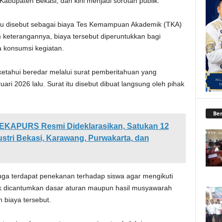
bupaten Bekasi, dan kini menjadi sorotan publik.
itu disebut sebagai biaya Tes Kemampuan Akademik (TKA)
 keterangannya, biaya tersebut diperuntukkan bagi
a konsumsi kegiatan.
ketahui beredar melalui surat pemberitahuan yang
ari 2026 lalu. Surat itu disebut dibuat langsung oleh pihak
Ber
APURS Resmi Dideklarasikan, Satukan 12
stri Bekasi, Karawang, Purwakarta, dan
uga terdapat penekanan terhadap siswa agar mengikuti
ak dicantumkan dasar aturan maupun hasil musyawarah
 biaya tersebut.