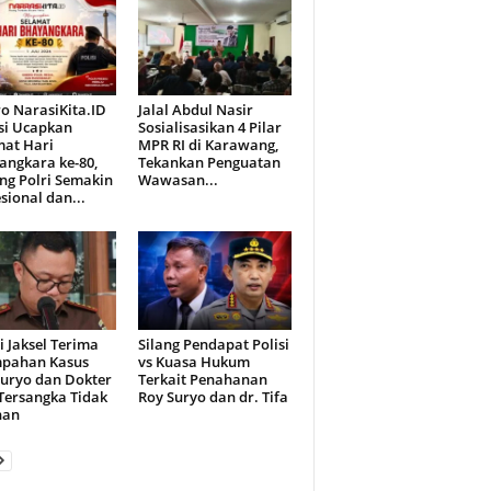
o NarasiKita.ID
Jalal Abdul Nasir
si Ucapkan
Sosialisasikan 4 Pilar
mat Hari
MPR RI di Karawang,
angkara ke-80,
Tekankan Penguatan
ng Polri Semakin
Wawasan...
sional dan...
i Jaksel Terima
Silang Pendapat Polisi
mpahan Kasus
vs Kuasa Hukum
Suryo dan Dokter
Terkait Penahanan
 Tersangka Tidak
Roy Suryo dan dr. Tifa
han