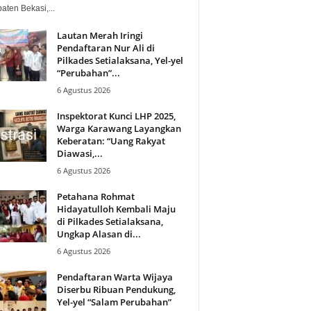
aten Bekasi,...
Lautan Merah Iringi
Pendaftaran Nur Ali di
Pilkades Setialaksana, Yel-yel
“Perubahan”...
6 Agustus 2026
Inspektorat Kunci LHP 2025,
Warga Karawang Layangkan
Keberatan: “Uang Rakyat
Diawasi,...
6 Agustus 2026
Petahana Rohmat
Hidayatulloh Kembali Maju
di Pilkades Setialaksana,
Ungkap Alasan di...
6 Agustus 2026
Pendaftaran Warta Wijaya
Diserbu Ribuan Pendukung,
Yel-yel “Salam Perubahan”