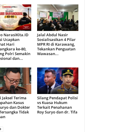
o NarasiKita.ID
Jalal Abdul Nasir
si Ucapkan
Sosialisasikan 4 Pilar
mat Hari
MPR RI di Karawang,
angkara ke-80,
Tekankan Penguatan
ng Polri Semakin
Wawasan...
sional dan...
i Jaksel Terima
Silang Pendapat Polisi
mpahan Kasus
vs Kuasa Hukum
Suryo dan Dokter
Terkait Penahanan
 Tersangka Tidak
Roy Suryo dan dr. Tifa
han