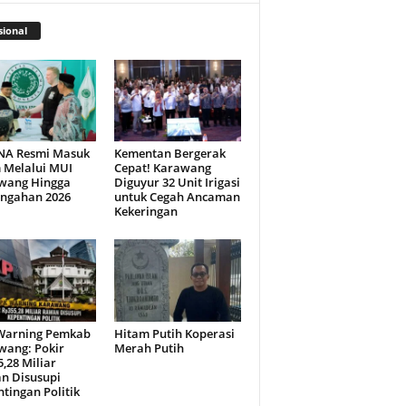
ional
NA Resmi Masuk
Kementan Bergerak
 Melalui MUI
Cepat! Karawang
wang Hingga
Diguyur 32 Unit Irigasi
engahan 2026
untuk Cegah Ancaman
Kekeringan
Warning Pemkab
Hitam Putih Koperasi
wang: Pokir
Merah Putih
,28 Miliar
n Disusupi
tingan Politik