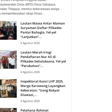
syawaratan Desa (BPD) Desa Sabajaya,
atan Tirtajaya, memicu kekecewaan warga.
 mempertanyakan sikap Dinas...
Lautan Massa Antar Maman
Suryaman Daftar Pilkades
Pantai Bahagia, Yel-yel
“Lanjutkan”...
6 Agustus 2026
Lautan Merah Iringi
Pendaftaran Nur Ali di
Pilkades Setialaksana, Yel-yel
“Perubahan”...
6 Agustus 2026
Inspektorat Kunci LHP 2025,
Warga Karawang Layangkan
Keberatan: “Uang Rakyat
Diawasi,...
6 Agustus 2026
Petahana Rohmat