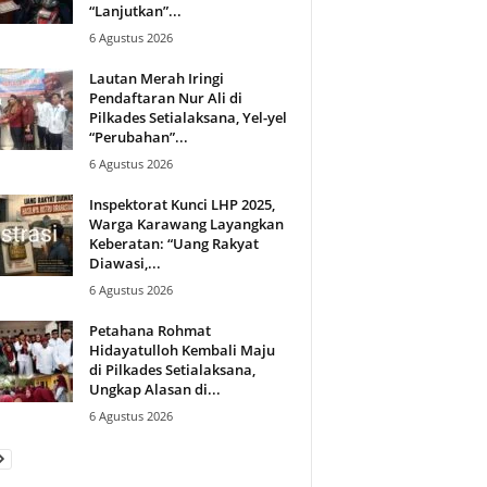
“Lanjutkan”...
6 Agustus 2026
Lautan Merah Iringi
Pendaftaran Nur Ali di
Pilkades Setialaksana, Yel-yel
“Perubahan”...
6 Agustus 2026
Inspektorat Kunci LHP 2025,
Warga Karawang Layangkan
Keberatan: “Uang Rakyat
Diawasi,...
6 Agustus 2026
Petahana Rohmat
Hidayatulloh Kembali Maju
di Pilkades Setialaksana,
Ungkap Alasan di...
6 Agustus 2026