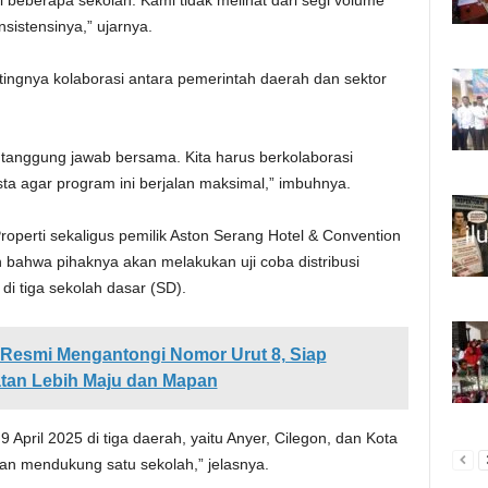
eberapa sekolah. Kami tidak melihat dari segi volume
nsistensinya,” ujarnya.
tingnya kolaborasi antara pemerintah daerah dan sektor
 tanggung jawab bersama. Kita harus berkolaborasi
sta agar program ini berjalan maksimal,” imbuhnya.
roperti sekaligus pemilik Aston Serang Hotel & Convention
bahwa pihaknya akan melakukan uji coba distribusi
di tiga sekolah dasar (SD).
Resmi Mengantongi Nomor Urut 8, Siap
tan Lebih Maju dan Mapan
April 2025 di tiga daerah, yaitu Anyer, Cilegon, dan Kota
kan mendukung satu sekolah,” jelasnya.