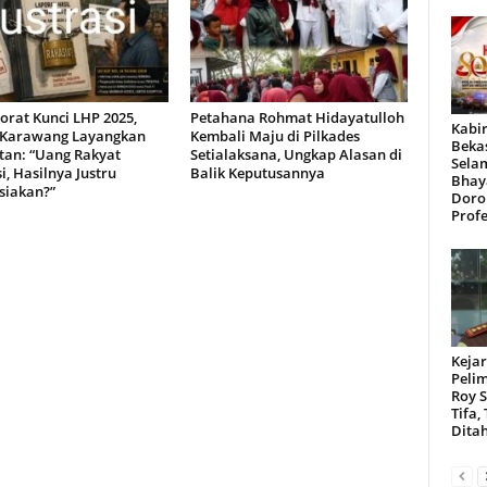
orat Kunci LHP 2025,
Petahana Rohmat Hidayatulloh
Kabir
Karawang Layangkan
Kembali Maju di Pilkades
Beka
tan: “Uang Rakyat
Setialaksana, Ungkap Alasan di
Sela
, Hasilnya Justru
Balik Keputusannya
Bhay
siakan?”
Doro
Profe
Kejar
Peli
Roy 
Tifa,
Dita