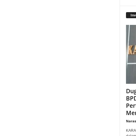
Inv
Dug
BPD
Per
Men
Narasi
KARAW
dalam