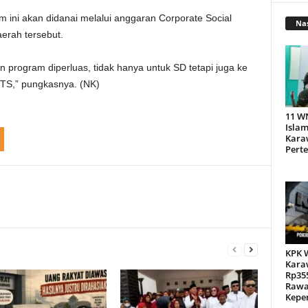
ni akan didanai melalui anggaran Corporate Social
Nas
aerah tersebut.
 program diperluas, tidak hanya untuk SD tetapi juga ke
TS,” pungkasnya. (NK)
11 W
Islam
Kara
Pert
KPK 
Kara
Rp355
Rawa
Kepen