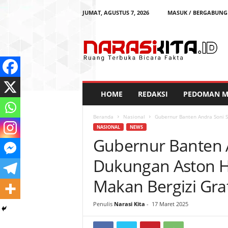
JUMAT, AGUSTUS 7, 2026
MASUK / BERGABUNG
N
a
r
a
s
i
K
HOME
REDAKSI
PEDOMAN ME
i
t
Beranda
Nasional
Gubernur Banten Andra Soni 
a
NASIONAL
NEWS
Gubernur Banten 
Dukungan Aston H
Makan Bergizi Gra
Penulis
Narasi Kita
-
17 Maret 2025