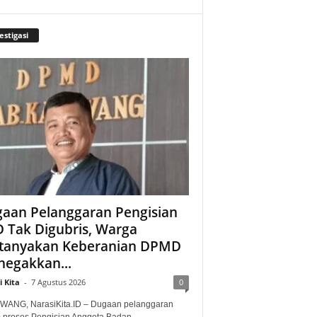
estigasi
aan Pelanggaran Pengisian
 Tak Digubris, Warga
tanyakan Keberanian DPMD
egakkan...
 Kita
-
7 Agustus 2026
0
ANG, NarasiKita.ID – Dugaan pelanggaran
 proses Pengisian Anggota Badan