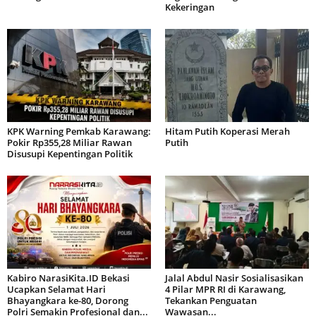
Kekeringan
KPK Warning Pemkab Karawang:
Hitam Putih Koperasi Merah
Pokir Rp355,28 Miliar Rawan
Putih
Disusupi Kepentingan Politik
Kabiro NarasiKita.ID Bekasi
Jalal Abdul Nasir Sosialisasikan
Ucapkan Selamat Hari
4 Pilar MPR RI di Karawang,
Bhayangkara ke-80, Dorong
Tekankan Penguatan
Polri Semakin Profesional dan...
Wawasan...