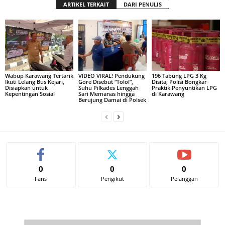
ARTIKEL TERKAIT
DARI PENULIS
Wabup Karawang Tertarik
VIDEO VIRAL! Pendukung
196 Tabung LPG 3 Kg
Ikuti Lelang Bus Kejari,
Gore Disebut “Tolol”,
Disita, Polisi Bongkar
Disiapkan untuk
Suhu Pilkades Lenggah
Praktik Penyuntikan LPG
Kepentingan Sosial
Sari Memanas hingga
di Karawang
Berujung Damai di Polsek
0
0
0
Fans
Pengikut
Pelanggan