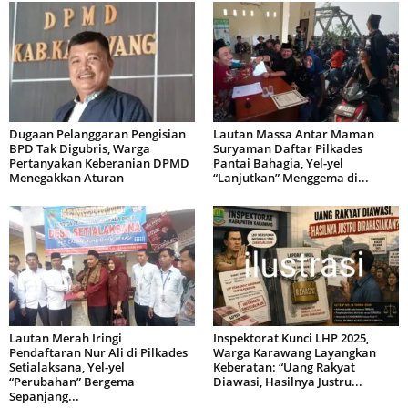
Dugaan Pelanggaran Pengisian
Lautan Massa Antar Maman
BPD Tak Digubris, Warga
Suryaman Daftar Pilkades
Pertanyakan Keberanian DPMD
Pantai Bahagia, Yel-yel
Menegakkan Aturan
“Lanjutkan” Menggema di...
Lautan Merah Iringi
Inspektorat Kunci LHP 2025,
Pendaftaran Nur Ali di Pilkades
Warga Karawang Layangkan
Setialaksana, Yel-yel
Keberatan: “Uang Rakyat
“Perubahan” Bergema
Diawasi, Hasilnya Justru...
Sepanjang...