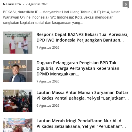
Narasi Kita
-
7 Agustus 2026
0
BEKASI, NarasiKita.ID – Menyambut Hari Ulang Tahun (HUT) ke-4, Ikatan
Wartawan Online Indonesia (IWO Indonesia) Kota Bekasi menggelar
rangkaian kegiatan sosial dan keagamaan yang...
Respons Cepat BAZNAS Bekasi Tuai Apresiasi,
DPD IWO Indonesia Perjuangkan Bantuan...
7 Agustus 2026
Dugaan Pelanggaran Pengisian BPD Tak
Digubris, Warga Pertanyakan Keberanian
DPMD Menegakkan...
7 Agustus 2026
Lautan Massa Antar Maman Suryaman Daftar
Pilkades Pantai Bahagia, Yel-yel “Lanjutkan”...
6 Agustus 2026
Lautan Merah Iringi Pendaftaran Nur Ali di
Pilkades Setialaksana, Yel-yel “Perubahan”...