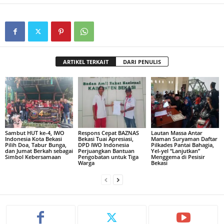
ARTIKEL TERKAIT
DARI PENULIS
Sambut HUT ke-4, IWO
Respons Cepat BAZNAS
Lautan Massa Antar
Indonesia Kota Bekasi
Bekasi Tuai Apresiasi,
Maman Suryaman Daftar
Pilih Doa, Tabur Bunga,
DPD IWO Indonesia
Pilkades Pantai Bahagia,
dan Jumat Berkah sebagai
Perjuangkan Bantuan
Yel-yel “Lanjutkan”
Simbol Kebersamaan
Pengobatan untuk Tiga
Menggema di Pesisir
Warga
Bekasi