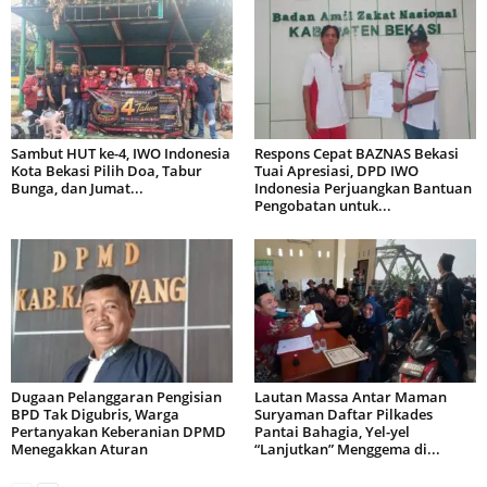
Sambut HUT ke-4, IWO Indonesia
Respons Cepat BAZNAS Bekasi
Kota Bekasi Pilih Doa, Tabur
Tuai Apresiasi, DPD IWO
Bunga, dan Jumat...
Indonesia Perjuangkan Bantuan
Pengobatan untuk...
Dugaan Pelanggaran Pengisian
Lautan Massa Antar Maman
BPD Tak Digubris, Warga
Suryaman Daftar Pilkades
Pertanyakan Keberanian DPMD
Pantai Bahagia, Yel-yel
Menegakkan Aturan
“Lanjutkan” Menggema di...