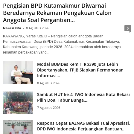
Pengisian BPD Kutamakmur Diwarnai
Beredarnya Rekaman Pengakuan Calon
Anggota Soal Pergantian...
Narasi Kita
-
8 Agustus 2026
0
KARAWANG, NarasiKita.ID – Pengisian calon anggota Badan
Permusyawaratan Desa (BPD) Desa Kutamakmur, Kecamatan Tirtajaya,
Kabupaten Karawang, periode 2026–2034 dihebohkan oleh beredarnya
rekaman percakapan yang...
Modal BUMDes Kemiri Rp390 Juta Lebih
Dipertanyakan, FPJB Siapkan Permohonan
Informasi...
8 Agustus 2026
Sambut HUT ke-4, IWO Indonesia Kota Bekasi
Pilih Doa, Tabur Bunga,...
7 Agustus 2026
Respons Cepat BAZNAS Bekasi Tuai Apresiasi,
DPD IWO Indonesia Perjuangkan Bantuan...