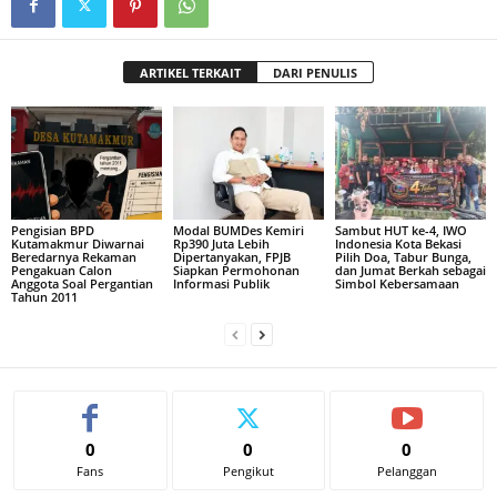
ARTIKEL TERKAIT
DARI PENULIS
Pengisian BPD
Modal BUMDes Kemiri
Sambut HUT ke-4, IWO
Kutamakmur Diwarnai
Rp390 Juta Lebih
Indonesia Kota Bekasi
Beredarnya Rekaman
Dipertanyakan, FPJB
Pilih Doa, Tabur Bunga,
Pengakuan Calon
Siapkan Permohonan
dan Jumat Berkah sebagai
Anggota Soal Pergantian
Informasi Publik
Simbol Kebersamaan
Tahun 2011
0
0
0
Fans
Pengikut
Pelanggan