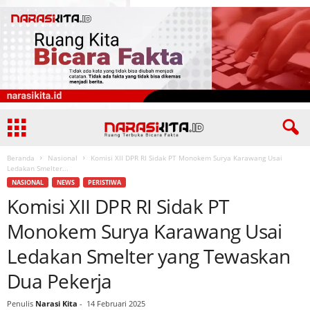
Beranda
Nasional
Komisi XII DPR RI Sidak PT Monokem Surya Karawang Usai
Ledakan Smelter...
NASIONAL
NEWS
PERISTIWA
Komisi XII DPR RI Sidak PT
Monokem Surya Karawang Usai
Ledakan Smelter yang Tewaskan
Dua Pekerja
Penulis
Narasi Kita
-
14 Februari 2025