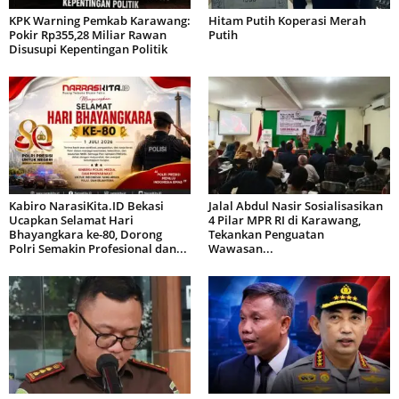
KPK Warning Pemkab Karawang:
Hitam Putih Koperasi Merah
Pokir Rp355,28 Miliar Rawan
Putih
Disusupi Kepentingan Politik
Kabiro NarasiKita.ID Bekasi
Jalal Abdul Nasir Sosialisasikan
Ucapkan Selamat Hari
4 Pilar MPR RI di Karawang,
Bhayangkara ke-80, Dorong
Tekankan Penguatan
Polri Semakin Profesional dan...
Wawasan...