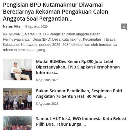
Pengisian BPD Kutamakmur Diwarnai
Beredarnya Rekaman Pengakuan Calon
Anggota Soal Pergantian...
Narasi Kita
-
8 Agustus 2026
0
KARAWANG, NarasiKita.ID – Pengisian calon anggota Badan
Permusyawaratan Desa (BPD) Desa Kutamakmur, Kecamatan Tirtajaya,
Kabupaten Karawang, periode 2026–2034 dihebohkan oleh beredarnya
rekaman percakapan yang...
Modal BUMDes Kemiri Rp390 Juta Lebih
Dipertanyakan, FPJB Siapkan Permohonan
Informasi...
8 Agustus 2026
Bukan Sekadar Pendidikan, Sespimma Polri
Angkatan 76 Sentuh Hati 40 Anak...
8 Agustus 2026
Sambut HUT ke-4, IWO Indonesia Kota Bekasi
Pilih Doa, Tabur Bunga,...