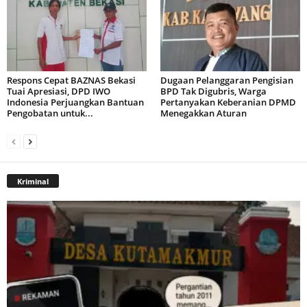
Respons Cepat BAZNAS Bekasi
Dugaan Pelanggaran Pengisian
Tuai Apresiasi, DPD IWO
BPD Tak Digubris, Warga
Indonesia Perjuangkan Bantuan
Pertanyakan Keberanian DPMD
Pengobatan untuk...
Menegakkan Aturan
Kriminal