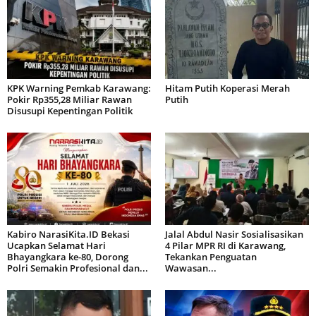
KPK Warning Pemkab Karawang:
Hitam Putih Koperasi Merah
Pokir Rp355,28 Miliar Rawan
Putih
Disusupi Kepentingan Politik
Kabiro NarasiKita.ID Bekasi
Jalal Abdul Nasir Sosialisasikan
Ucapkan Selamat Hari
4 Pilar MPR RI di Karawang,
Bhayangkara ke-80, Dorong
Tekankan Penguatan
Polri Semakin Profesional dan...
Wawasan...