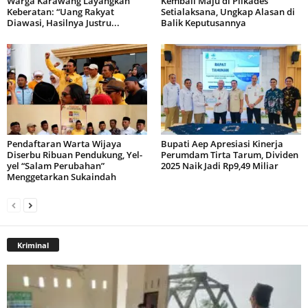
Warga Karawang Layangkan
Kembali Maju di Pilkades
Keberatan: “Uang Rakyat
Setialaksana, Ungkap Alasan di
Diawasi, Hasilnya Justru...
Balik Keputusannya
Pendaftaran Warta Wijaya
Bupati Aep Apresiasi Kinerja
Diserbu Ribuan Pendukung, Yel-
Perumdam Tirta Tarum, Dividen
yel “Salam Perubahan”
2025 Naik Jadi Rp9,49 Miliar
Menggetarkan Sukaindah
Kriminal