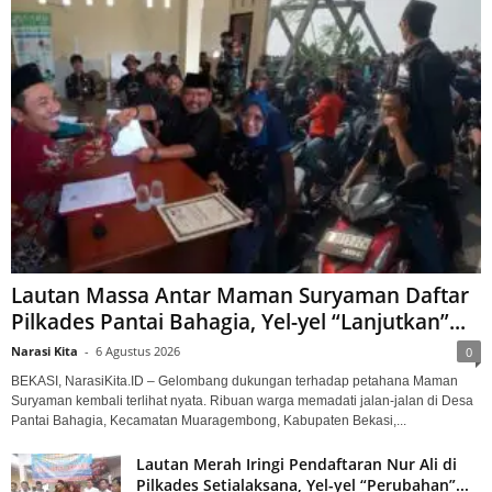
Lautan Massa Antar Maman Suryaman Daftar
Pilkades Pantai Bahagia, Yel-yel “Lanjutkan”...
Narasi Kita
-
6 Agustus 2026
0
BEKASI, NarasiKita.ID – Gelombang dukungan terhadap petahana Maman
Suryaman kembali terlihat nyata. Ribuan warga memadati jalan-jalan di Desa
Pantai Bahagia, Kecamatan Muaragembong, Kabupaten Bekasi,...
Lautan Merah Iringi Pendaftaran Nur Ali di
Pilkades Setialaksana, Yel-yel “Perubahan”...