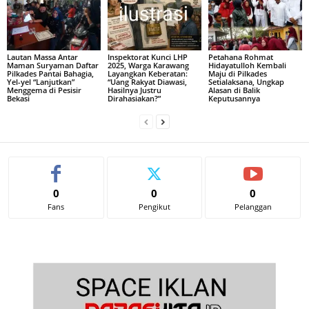
Lautan Massa Antar
Inspektorat Kunci LHP
Petahana Rohmat
Maman Suryaman Daftar
2025, Warga Karawang
Hidayatulloh Kembali
Pilkades Pantai Bahagia,
Layangkan Keberatan:
Maju di Pilkades
Yel-yel “Lanjutkan”
“Uang Rakyat Diawasi,
Setialaksana, Ungkap
Menggema di Pesisir
Hasilnya Justru
Alasan di Balik
Bekasi
Dirahasiakan?”
Keputusannya
0
0
0
Fans
Pengikut
Pelanggan