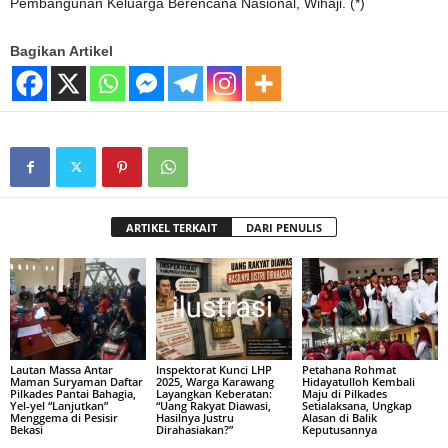
Pembangunan Keluarga Berencana Nasional, Wihaji. (*)
Bagikan Artikel
ARTIKEL TERKAIT
DARI PENULIS
Lautan Massa Antar
Inspektorat Kunci LHP
Petahana Rohmat
Maman Suryaman Daftar
2025, Warga Karawang
Hidayatulloh Kembali
Pilkades Pantai Bahagia,
Layangkan Keberatan:
Maju di Pilkades
Yel-yel “Lanjutkan”
“Uang Rakyat Diawasi,
Setialaksana, Ungkap
Menggema di Pesisir
Hasilnya Justru
Alasan di Balik
Bekasi
Dirahasiakan?”
Keputusannya