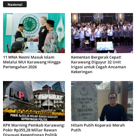
Nasional
11 WNA Resmi Masuk Islam
Kementan Bergerak Cepat!
Melalui MUI Karawang Hingga
Karawang Diguyur 32 Unit
Pertengahan 2026
Irigasi untuk Cegah Ancaman
Kekeringan
KPK Warning Pemkab Karawang:
Hitam Putih Koperasi Merah
Pokir Rp355,28 Miliar Rawan
Putih
Disusupi Kepentingan Politik