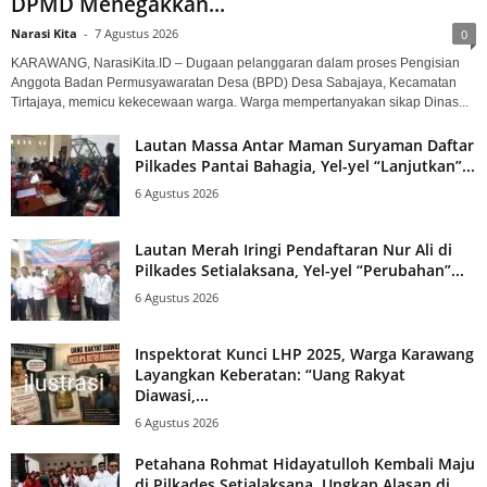
DPMD Menegakkan...
Narasi Kita
-
7 Agustus 2026
0
KARAWANG, NarasiKita.ID – Dugaan pelanggaran dalam proses Pengisian
Anggota Badan Permusyawaratan Desa (BPD) Desa Sabajaya, Kecamatan
Tirtajaya, memicu kekecewaan warga. Warga mempertanyakan sikap Dinas...
Lautan Massa Antar Maman Suryaman Daftar
Pilkades Pantai Bahagia, Yel-yel “Lanjutkan”...
6 Agustus 2026
Lautan Merah Iringi Pendaftaran Nur Ali di
Pilkades Setialaksana, Yel-yel “Perubahan”...
6 Agustus 2026
Inspektorat Kunci LHP 2025, Warga Karawang
Layangkan Keberatan: “Uang Rakyat
Diawasi,...
6 Agustus 2026
Petahana Rohmat Hidayatulloh Kembali Maju
di Pilkades Setialaksana, Ungkap Alasan di...