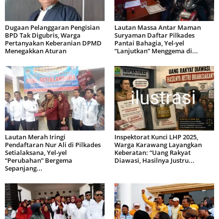
Dugaan Pelanggaran Pengisian
Lautan Massa Antar Maman
BPD Tak Digubris, Warga
Suryaman Daftar Pilkades
Pertanyakan Keberanian DPMD
Pantai Bahagia, Yel-yel
Menegakkan Aturan
“Lanjutkan” Menggema di...
Lautan Merah Iringi
Inspektorat Kunci LHP 2025,
Pendaftaran Nur Ali di Pilkades
Warga Karawang Layangkan
Setialaksana, Yel-yel
Keberatan: “Uang Rakyat
“Perubahan” Bergema
Diawasi, Hasilnya Justru...
Sepanjang...