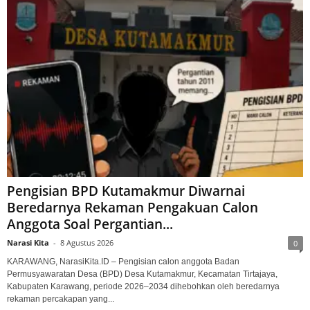
Pengisian BPD Kutamakmur Diwarnai
Beredarnya Rekaman Pengakuan Calon
Anggota Soal Pergantian...
Narasi Kita
-
8 Agustus 2026
0
KARAWANG, NarasiKita.ID – Pengisian calon anggota Badan
Permusyawaratan Desa (BPD) Desa Kutamakmur, Kecamatan Tirtajaya,
Kabupaten Karawang, periode 2026–2034 dihebohkan oleh beredarnya
rekaman percakapan yang...