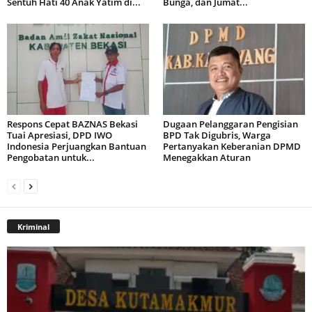
Sentuh Hati 40 Anak Yatim di...
Bunga, dan Jumat...
Respons Cepat BAZNAS Bekasi
Dugaan Pelanggaran Pengisian
Tuai Apresiasi, DPD IWO
BPD Tak Digubris, Warga
Indonesia Perjuangkan Bantuan
Pertanyakan Keberanian DPMD
Pengobatan untuk...
Menegakkan Aturan
Kriminal