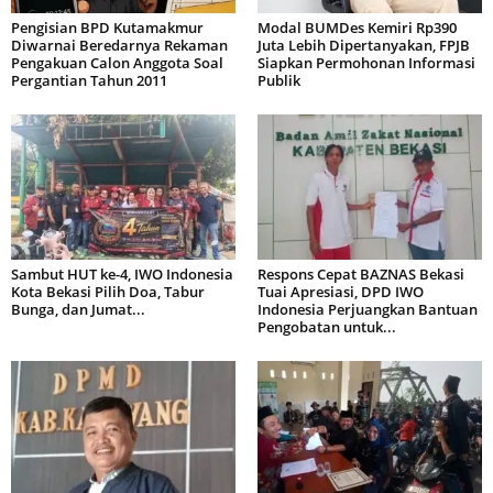
Pengisian BPD Kutamakmur
Modal BUMDes Kemiri Rp390
Diwarnai Beredarnya Rekaman
Juta Lebih Dipertanyakan, FPJB
Pengakuan Calon Anggota Soal
Siapkan Permohonan Informasi
Pergantian Tahun 2011
Publik
Sambut HUT ke-4, IWO Indonesia
Respons Cepat BAZNAS Bekasi
Kota Bekasi Pilih Doa, Tabur
Tuai Apresiasi, DPD IWO
Bunga, dan Jumat...
Indonesia Perjuangkan Bantuan
Pengobatan untuk...