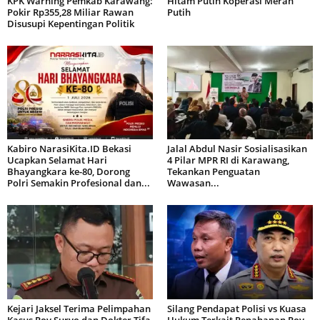
KPK Warning Pemkab Karawang:
Hitam Putih Koperasi Merah
Pokir Rp355,28 Miliar Rawan
Putih
Disusupi Kepentingan Politik
Kabiro NarasiKita.ID Bekasi
Jalal Abdul Nasir Sosialisasikan
Ucapkan Selamat Hari
4 Pilar MPR RI di Karawang,
Bhayangkara ke-80, Dorong
Tekankan Penguatan
Polri Semakin Profesional dan...
Wawasan...
Kejari Jaksel Terima Pelimpahan
Silang Pendapat Polisi vs Kuasa