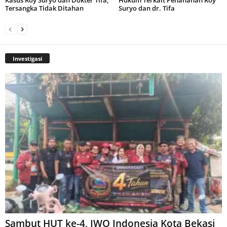
Kasus Roy Suryo dan Dokter Tifa,
Hukum Terkait Penahanan Roy
Tersangka Tidak Ditahan
Suryo dan dr. Tifa
Investigasi
Sambut HUT ke-4, IWO Indonesia Kota Bekasi