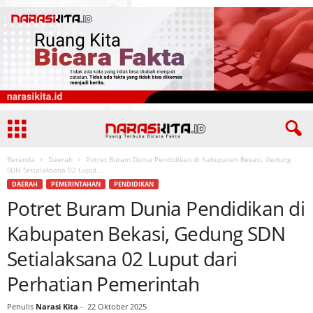
Beranda
Daerah
Potret Buram Dunia Pendidikan di Kabupaten Bekasi, Gedung
SDN Setialaksana 02 Luput...
DAERAH
PEMERINTAHAN
PENDIDIKAN
Potret Buram Dunia Pendidikan di
Kabupaten Bekasi, Gedung SDN
Setialaksana 02 Luput dari
Perhatian Pemerintah
Penulis
Narasi Kita
-
22 Oktober 2025