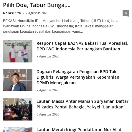
Pilih Doa, Tabur Bunga,...
Narasi Kita
-
7 Agustus 2026
0
BEKASI, NarasiKita.ID – Menyambut Hari Ulang Tahun (HUT) ke-4, Ikatan
Wartawan Online Indonesia (IWO Indonesia) Kota Bekasi menggelar
rangkaian kegiatan sosial dan keagamaan yang...
Respons Cepat BAZNAS Bekasi Tuai Apresiasi,
DPD IWO Indonesia Perjuangkan Bantuan...
7 Agustus 2026
Dugaan Pelanggaran Pengisian BPD Tak
Digubris, Warga Pertanyakan Keberanian
DPMD Menegakkan...
7 Agustus 2026
Lautan Massa Antar Maman Suryaman Daftar
Pilkades Pantai Bahagia, Yel-yel “Lanjutkan”...
6 Agustus 2026
Lautan Merah Iringi Pendaftaran Nur Ali di