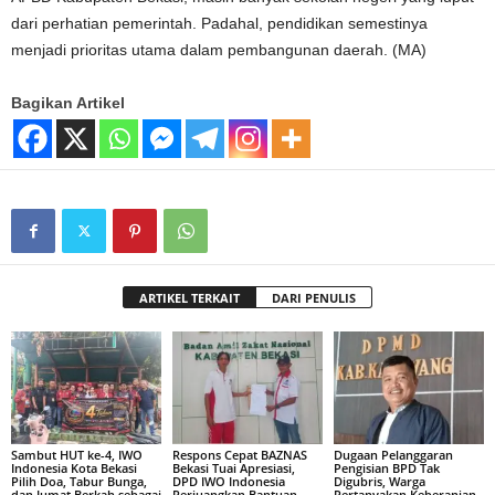
dari perhatian pemerintah. Padahal, pendidikan semestinya
menjadi prioritas utama dalam pembangunan daerah. (MA)
Bagikan Artikel
ARTIKEL TERKAIT
DARI PENULIS
Sambut HUT ke-4, IWO
Respons Cepat BAZNAS
Dugaan Pelanggaran
Indonesia Kota Bekasi
Bekasi Tuai Apresiasi,
Pengisian BPD Tak
Pilih Doa, Tabur Bunga,
DPD IWO Indonesia
Digubris, Warga
dan Jumat Berkah sebagai
Perjuangkan Bantuan
Pertanyakan Keberanian