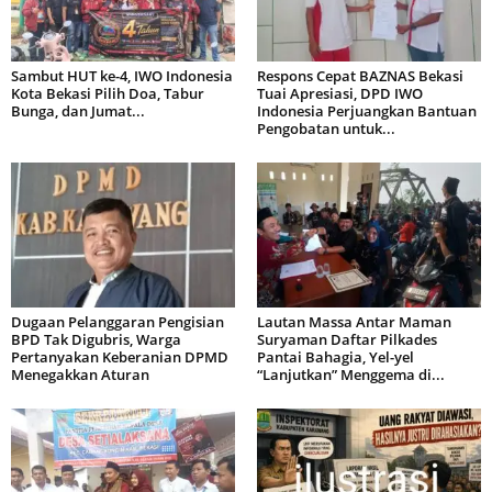
Sambut HUT ke-4, IWO Indonesia
Respons Cepat BAZNAS Bekasi
Kota Bekasi Pilih Doa, Tabur
Tuai Apresiasi, DPD IWO
Bunga, dan Jumat...
Indonesia Perjuangkan Bantuan
Pengobatan untuk...
Dugaan Pelanggaran Pengisian
Lautan Massa Antar Maman
BPD Tak Digubris, Warga
Suryaman Daftar Pilkades
Pertanyakan Keberanian DPMD
Pantai Bahagia, Yel-yel
Menegakkan Aturan
“Lanjutkan” Menggema di...