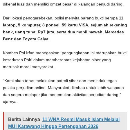
dikenal luas dan memiliki omzet besar di kalangan penjudi daring.
Dari lokasi penggerebekan, polisi menyita barang bukti berupa
11
laptop, 5 komputer, 8 ponsel, 59 kartu VISA, sejumlah rekening
bank, uang tunai Rp7 juta, serta dua mobil mewah, Mercedes
Benz dan Toyota Calya
.
Kombes Pol Irfan menegaskan, pengungkapan ini merupakan bukti
keseriusan Polri dalam memberantas kejahatan siber yang
merusak moral masyarakat.
“Kami akan terus melakukan patroli siber dan menindak tegas
pelaku perjudian online. Masyarakat diimbau untuk lebih waspada
dan segera melapor jika menemukan aktivitas perjudian daring,”
ujarnya.
Berita Lainnya
11 WNA Resmi Masuk Islam Melalui
MUI Karawang Hingga Pertengahan 2026