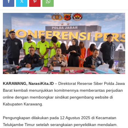
KARAWANG, NarasiKita.ID
– Direktorat Reserse Siber Polda Jawa
Barat kembali menunjukkan komitmennya memberantas perjudian
online dengan membongkar sindikat pengembang website di
Kabupaten Karawang.
Pengungkapan dilakukan pada 12 Agustus 2025 di Kecamatan
Telukjambe Timur setelah serangkaian penyelidikan mendalam.