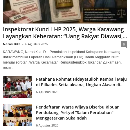
Inspektorat Kunci LHP 2025, Warga Karawang
Layangkan Keberatan: “Uang Rakyat Diawasi,...
Narasi Kita
-
6 Agustus 2026
0
KARAWANG, NarasiKita.ID – Penolakan Inspektorat Kabupaten Karawang
untuk membuka Laporan Hasil Pemeriksaan (LHP) Tahun Anggaran 2025
menuai sorotan. Warga Kecamatan Rengasdengklok, Iskandar Zulkarnaen,
resmi...
Petahana Rohmat Hidayatulloh Kembali Maju
di Pilkades Setialaksana, Ungkap Alasan di...
6 Agustus 2026
Pendaftaran Warta Wijaya Diserbu Ribuan
Pendukung, Yel-yel “Salam Perubahan”
Menggetarkan Sukaindah
6 Agustus 2026