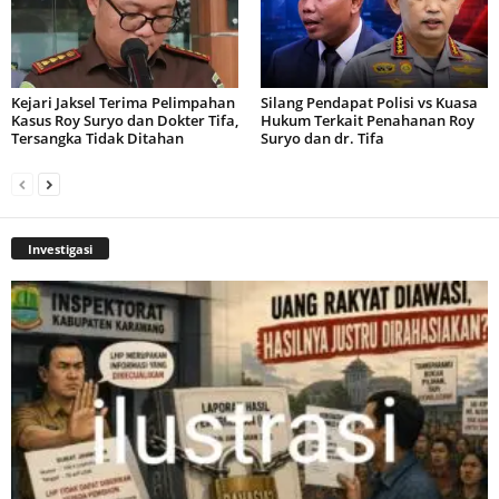
Kejari Jaksel Terima Pelimpahan
Silang Pendapat Polisi vs Kuasa
Kasus Roy Suryo dan Dokter Tifa,
Hukum Terkait Penahanan Roy
Tersangka Tidak Ditahan
Suryo dan dr. Tifa
Investigasi