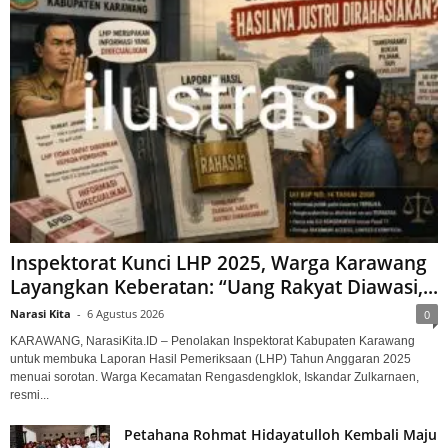
Inspektorat Kunci LHP 2025, Warga Karawang
Layangkan Keberatan: “Uang Rakyat Diawasi,...
Narasi Kita
-
6 Agustus 2026
0
KARAWANG, NarasiKita.ID – Penolakan Inspektorat Kabupaten Karawang
untuk membuka Laporan Hasil Pemeriksaan (LHP) Tahun Anggaran 2025
menuai sorotan. Warga Kecamatan Rengasdengklok, Iskandar Zulkarnaen,
resmi...
Petahana Rohmat Hidayatulloh Kembali Maju