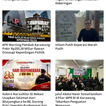
Kekeringan
KPK Warning Pemkab Karawang:
Hitam Putih Koperasi Merah
Pokir Rp355,28 Miliar Rawan
Putih
Disusupi Kepentingan Politik
Kabiro NarasiKita.ID Bekasi
Jalal Abdul Nasir Sosialisasikan
Ucapkan Selamat Hari
4 Pilar MPR RI di Karawang,
Bhayangkara ke-80, Dorong
Tekankan Penguatan
Polri Semakin Profesional dan...
Wawasan...