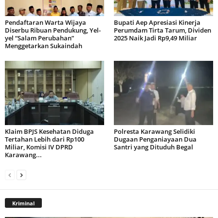
Pendaftaran Warta Wijaya
Bupati Aep Apresiasi Kinerja
Diserbu Ribuan Pendukung, Yel-
Perumdam Tirta Tarum, Dividen
yel “Salam Perubahan”
2025 Naik Jadi Rp9,49 Miliar
Menggetarkan Sukaindah
Klaim BPJS Kesehatan Diduga
Polresta Karawang Selidiki
Tertahan Lebih dari Rp100
Dugaan Penganiayaan Dua
Miliar, Komisi IV DPRD
Santri yang Dituduh Begal
Karawang...
Kriminal