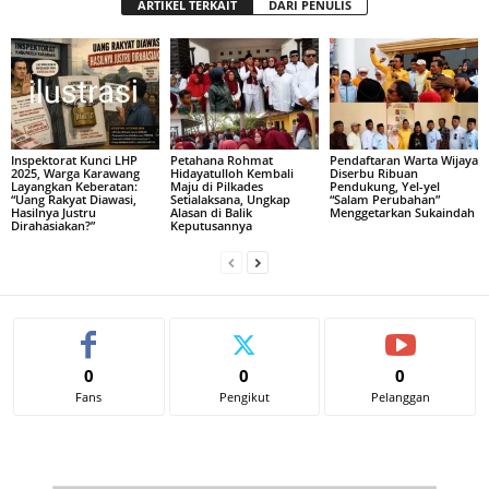
ARTIKEL TERKAIT
DARI PENULIS
Inspektorat Kunci LHP
Petahana Rohmat
Pendaftaran Warta Wijaya
2025, Warga Karawang
Hidayatulloh Kembali
Diserbu Ribuan
Layangkan Keberatan:
Maju di Pilkades
Pendukung, Yel-yel
“Uang Rakyat Diawasi,
Setialaksana, Ungkap
“Salam Perubahan”
Hasilnya Justru
Alasan di Balik
Menggetarkan Sukaindah
Dirahasiakan?”
Keputusannya
0
0
0
Fans
Pengikut
Pelanggan