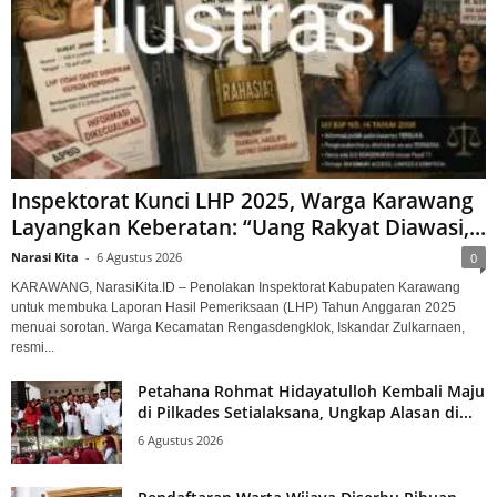
Inspektorat Kunci LHP 2025, Warga Karawang
Layangkan Keberatan: “Uang Rakyat Diawasi,...
Narasi Kita
-
6 Agustus 2026
0
KARAWANG, NarasiKita.ID – Penolakan Inspektorat Kabupaten Karawang
untuk membuka Laporan Hasil Pemeriksaan (LHP) Tahun Anggaran 2025
menuai sorotan. Warga Kecamatan Rengasdengklok, Iskandar Zulkarnaen,
resmi...
Petahana Rohmat Hidayatulloh Kembali Maju
di Pilkades Setialaksana, Ungkap Alasan di...
6 Agustus 2026