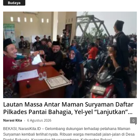
Budaya
Lautan Massa Antar Maman Suryaman Daftar
Pilkades Pantai Bahagia, Yel-yel “Lanjutkan”...
Narasi Kita
-
6 Agustus 2026
0
BEKASI, NarasiKita.ID – Gelombang dukungan terhadap petahana Maman
Suryaman kembali terlihat nyata. Ribuan warga memadati jalan-jalan di Desa
Pantai Bahagia, Kecamatan Muaragembong, Kabupaten Bekasi,...