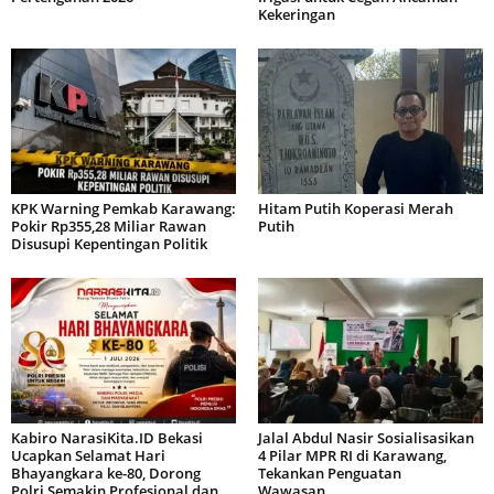
Kekeringan
KPK Warning Pemkab Karawang:
Hitam Putih Koperasi Merah
Pokir Rp355,28 Miliar Rawan
Putih
Disusupi Kepentingan Politik
Kabiro NarasiKita.ID Bekasi
Jalal Abdul Nasir Sosialisasikan
Ucapkan Selamat Hari
4 Pilar MPR RI di Karawang,
Bhayangkara ke-80, Dorong
Tekankan Penguatan
Polri Semakin Profesional dan...
Wawasan...