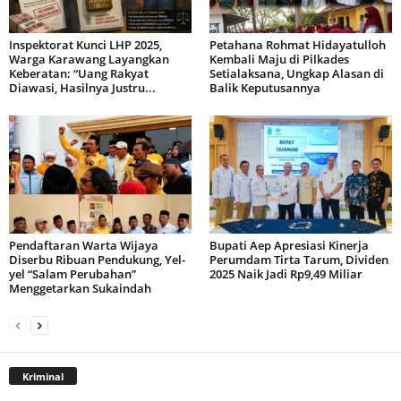
Inspektorat Kunci LHP 2025,
Petahana Rohmat Hidayatulloh
Warga Karawang Layangkan
Kembali Maju di Pilkades
Keberatan: “Uang Rakyat
Setialaksana, Ungkap Alasan di
Diawasi, Hasilnya Justru...
Balik Keputusannya
Pendaftaran Warta Wijaya
Bupati Aep Apresiasi Kinerja
Diserbu Ribuan Pendukung, Yel-
Perumdam Tirta Tarum, Dividen
yel “Salam Perubahan”
2025 Naik Jadi Rp9,49 Miliar
Menggetarkan Sukaindah
Kriminal