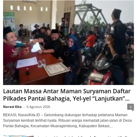
Lautan Massa Antar Maman Suryaman Daftar
Pilkades Pantai Bahagia, Yel-yel “Lanjutkan”...
Narasi Kita
-
6 Agustus 2026
0
BEKASI, NarasiKita.ID – Gelombang dukungan terhadap petahana Maman
Suryaman kembali terlihat nyata. Ribuan warga memadati jalan-jalan di Desa
Pantai Bahagia, Kecamatan Muaragembong, Kabupaten Bekasi,...