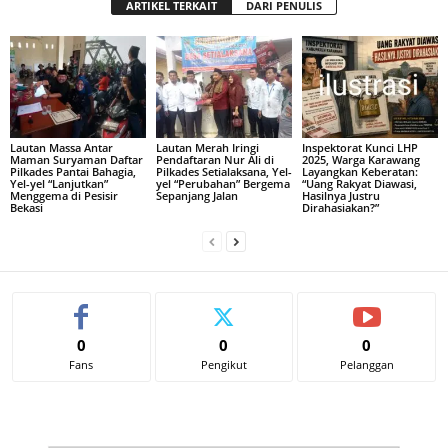
ARTIKEL TERKAIT
DARI PENULIS
Lautan Massa Antar
Lautan Merah Iringi
Inspektorat Kunci LHP
Maman Suryaman Daftar
Pendaftaran Nur Ali di
2025, Warga Karawang
Pilkades Pantai Bahagia,
Pilkades Setialaksana, Yel-
Layangkan Keberatan:
Yel-yel “Lanjutkan”
yel “Perubahan” Bergema
“Uang Rakyat Diawasi,
Menggema di Pesisir
Sepanjang Jalan
Hasilnya Justru
Bekasi
Dirahasiakan?”
0
0
0
Fans
Pengikut
Pelanggan