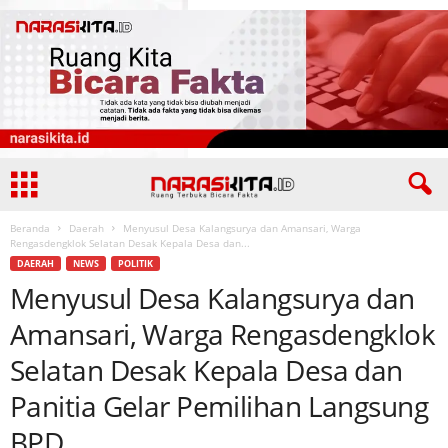
Beranda
Daerah
Menyusul Desa Kalangsurya dan Amansari, Warga
Rengasdengklok Selatan Desak Kepala Desa dan...
DAERAH
NEWS
POLITIK
Menyusul Desa Kalangsurya dan
Amansari, Warga Rengasdengklok
Selatan Desak Kepala Desa dan
Panitia Gelar Pemilihan Langsung
BPD