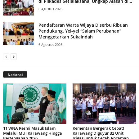
di Pilkades Setialaksana, Ungkap Alasan di...
6 Agustus 2026
Pendaftaran Warta Wijaya Diserbu Ribuan
Pendukung, Yel-yel “Salam Perubahan”
Menggetarkan Sukaindah
6 Agustus 2026
Nasional
11 WNA Resmi Masuk Islam
Kementan Bergerak Cepat!
Melalui MUI Karawang Hingga
Karawang Diguyur 32 Unit
Pertengahan 2026
Irigasi untuk Cegah Ancaman