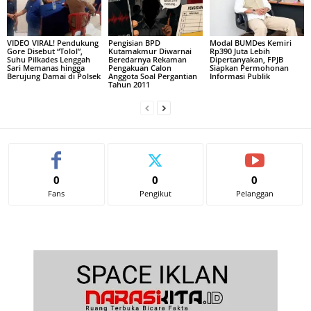
VIDEO VIRAL! Pendukung
Pengisian BPD
Modal BUMDes Kemiri
Gore Disebut “Tolol”,
Kutamakmur Diwarnai
Rp390 Juta Lebih
Suhu Pilkades Lenggah
Beredarnya Rekaman
Dipertanyakan, FPJB
Sari Memanas hingga
Pengakuan Calon
Siapkan Permohonan
Berujung Damai di Polsek
Anggota Soal Pergantian
Informasi Publik
Tahun 2011
0
0
0
Fans
Pengikut
Pelanggan