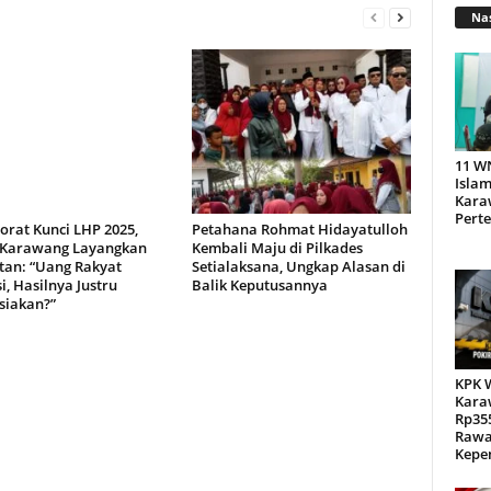
Nas
11 W
Islam
Kara
Pert
orat Kunci LHP 2025,
Petahana Rohmat Hidayatulloh
Karawang Layangkan
Kembali Maju di Pilkades
tan: “Uang Rakyat
Setialaksana, Ungkap Alasan di
, Hasilnya Justru
Balik Keputusannya
siakan?”
KPK 
Kara
Rp355
Rawa
Kepen