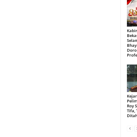
Kabir
Beka
Sela
Bhay
Doro
Profe
Kejar
Peli
Roy 
Tifa,
Dita