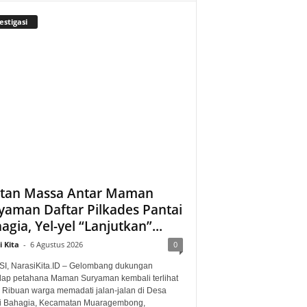
estigasi
tan Massa Antar Maman
yaman Daftar Pilkades Pantai
agia, Yel-yel “Lanjutkan”...
 Kita
-
6 Agustus 2026
0
I, NarasiKita.ID – Gelombang dukungan
dap petahana Maman Suryaman kembali terlihat
. Ribuan warga memadati jalan-jalan di Desa
i Bahagia, Kecamatan Muaragembong,