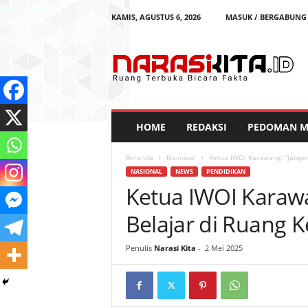
KAMIS, AGUSTUS 6, 2026
MASUK / BERGABUNG
N
a
r
a
s
i
K
HOME
REDAKSI
PEDOMAN ME
i
t
Beranda
Nasional
Ketua IWOI Karawang: “Jangan
a
NASIONAL
NEWS
PENDIDIKAN
Ketua IWOI Karawa
Belajar di Ruang K
Penulis
Narasi Kita
-
2 Mei 2025