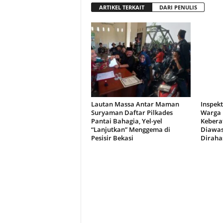
ARTIKEL TERKAIT
DARI PENULIS
Lautan Massa Antar Maman
Inspekt
Suryaman Daftar Pilkades
Warga 
Pantai Bahagia, Yel-yel
Kebera
“Lanjutkan” Menggema di
Diawasi
Pesisir Bekasi
Diraha