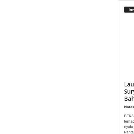
Inv
Lau
Sur
Bah
Narasi
BEKAS
terha
nyata
Panta