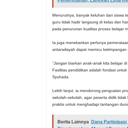
Pemerintahan, Lahirkan Lima Re
Menurutnya, banyak keluhan dari siswa t
guru tidak hadir langsung di kelas dan h
pada penurunan kualitas proses belajar m
Ia juga menekankan perlunya pemerataan i
antarwilayah dapat memicu ketimpangan 
“Jangan biarkan anak-anak kita belajar di 
Fasilitas pendidikan adalah fondasi untu
Syuhada.
Lebih lanjut, ia mendorong penguatan pr
sekolah-sekolah, agar peserta didik tida
praktis untuk menghadapi tantangan duni
Berita Lainnya
Dana Partisipas