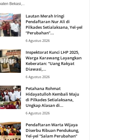
aten Bekasi,...
Lautan Merah Iringi
Pendaftaran Nur Ali di
Pilkades Setialaksana, Yel-yel
“Perubahan”...
6 Agustus 2026
Inspektorat Kunci LHP 2025,
Warga Karawang Layangkan
Keberatan: “Uang Rakyat
Diawasi,...
6 Agustus 2026
Petahana Rohmat
Hidayatulloh Kembali Maju
di Pilkades Setialaksana,
Ungkap Alasan di...
6 Agustus 2026
Pendaftaran Warta Wijaya
Diserbu Ribuan Pendukung,
Yel-yel “Salam Perubahan”