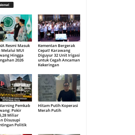
ional
NA Resmi Masuk
Kementan Bergerak
 Melalui MUI
Cepat! Karawang
wang Hingga
Diguyur 32 Unit Irigasi
engahan 2026
untuk Cegah Ancaman
Kekeringan
Warning Pemkab
Hitam Putih Koperasi
wang: Pokir
Merah Putih
,28 Miliar
n Disusupi
tingan Politik