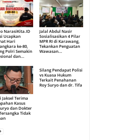
o NarasiKita.ID
Jalal Abdul Nasir
si Ucapkan
Sosialisasikan 4 Pilar
mat Hari
MPR RI di Karawang,
angkara ke-80,
Tekankan Penguatan
ng Polri Semakin
Wawasan...
sional dan...
Silang Pendapat Polisi
vs Kuasa Hukum
Terkait Penahanan
Roy Suryo dan dr. Tifa
i Jaksel Terima
mpahan Kasus
Suryo dan Dokter
 Tersangka Tidak
han