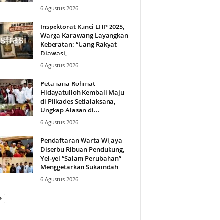
6 Agustus 2026
Inspektorat Kunci LHP 2025,
Warga Karawang Layangkan
Keberatan: “Uang Rakyat
Diawasi,...
6 Agustus 2026
Petahana Rohmat
Hidayatulloh Kembali Maju
di Pilkades Setialaksana,
Ungkap Alasan di...
6 Agustus 2026
Pendaftaran Warta Wijaya
Diserbu Ribuan Pendukung,
Yel-yel “Salam Perubahan”
Menggetarkan Sukaindah
6 Agustus 2026