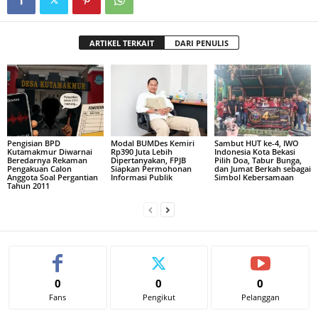
ARTIKEL TERKAIT
DARI PENULIS
Pengisian BPD
Modal BUMDes Kemiri
Sambut HUT ke-4, IWO
Kutamakmur Diwarnai
Rp390 Juta Lebih
Indonesia Kota Bekasi
Beredarnya Rekaman
Dipertanyakan, FPJB
Pilih Doa, Tabur Bunga,
Pengakuan Calon
Siapkan Permohonan
dan Jumat Berkah sebagai
Anggota Soal Pergantian
Informasi Publik
Simbol Kebersamaan
Tahun 2011
0
0
0
Fans
Pengikut
Pelanggan