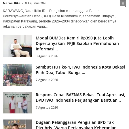
Narasi Kita
-
8 Agustus 2026
0
KARAWANG, NarasiKita.ID – Pengisian calon anggota Badan
Permusyawaratan Desa (BPD) Desa Kutamakmur, Kecamatan Tirtajaya,
Kabupaten Karawang, periode 2026–2034 dihebohkan oleh beredarnya
rekaman percakapan yang...
Modal BUMDes Kemiri Rp390 Juta Lebih
Dipertanyakan, FPJB Siapkan Permohonan
Informasi...
8 Agustus 2026
Sambut HUT ke-4, IWO Indonesia Kota Bekasi
Pilih Doa, Tabur Bunga,...
7 Agustus 2026
Respons Cepat BAZNAS Bekasi Tuai Apresiasi,
DPD IWO Indonesia Perjuangkan Bantuan...
7 Agustus 2026
Dugaan Pelanggaran Pengisian BPD Tak
Digubris, Warga Pertanyakan Keberanian