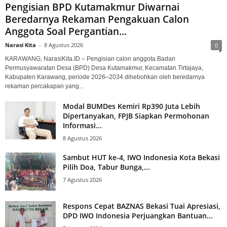
Pengisian BPD Kutamakmur Diwarnai
Beredarnya Rekaman Pengakuan Calon
Anggota Soal Pergantian...
Narasi Kita
-
8 Agustus 2026
0
KARAWANG, NarasiKita.ID – Pengisian calon anggota Badan
Permusyawaratan Desa (BPD) Desa Kutamakmur, Kecamatan Tirtajaya,
Kabupaten Karawang, periode 2026–2034 dihebohkan oleh beredarnya
rekaman percakapan yang...
Modal BUMDes Kemiri Rp390 Juta Lebih
Dipertanyakan, FPJB Siapkan Permohonan
Informasi...
8 Agustus 2026
Sambut HUT ke-4, IWO Indonesia Kota Bekasi
Pilih Doa, Tabur Bunga,...
7 Agustus 2026
Respons Cepat BAZNAS Bekasi Tuai Apresiasi,
DPD IWO Indonesia Perjuangkan Bantuan...