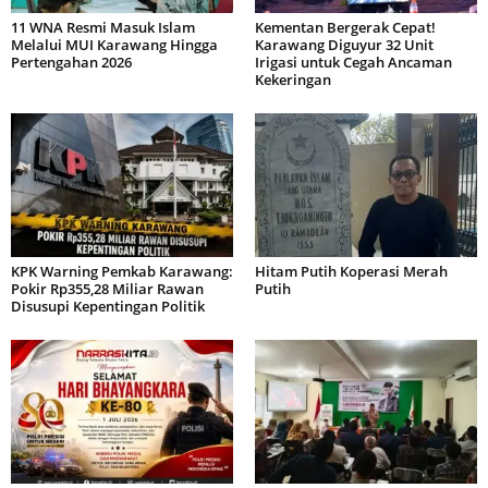
11 WNA Resmi Masuk Islam
Kementan Bergerak Cepat!
Melalui MUI Karawang Hingga
Karawang Diguyur 32 Unit
Pertengahan 2026
Irigasi untuk Cegah Ancaman
Kekeringan
KPK Warning Pemkab Karawang:
Hitam Putih Koperasi Merah
Pokir Rp355,28 Miliar Rawan
Putih
Disusupi Kepentingan Politik