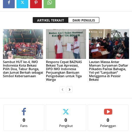
ARTIKEL TERKAIT
DARI PENULIS
Sambut HUT ke-4, IWO
Respons Cepat BAZNAS
Lautan Massa Antar
Indonesia Kota Bekasi
Bekasi Tuai Apresiasi,
Maman Suryaman Daftar
Pilih Doa, Tabur Bunga,
DPD IWO Indonesia
Pilkades Pantai Bahagia,
dan Jumat Berkah sebagai
Perjuangkan Bantuan
Yel-yel “Lanjutkan”
Simbol Kebersamaan
Pengobatan untuk Tiga
Menggema di Pesisir
Warga
Bekasi
0
0
0
Fans
Pengikut
Pelanggan