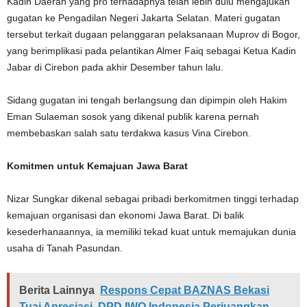
Kadin Daerah yang pro terhadapnya telah lebih dulu mengajukan
gugatan ke Pengadilan Negeri Jakarta Selatan. Materi gugatan
tersebut terkait dugaan pelanggaran pelaksanaan Muprov di Bogor,
yang berimplikasi pada pelantikan Almer Faiq sebagai Ketua Kadin
Jabar di Cirebon pada akhir Desember tahun lalu.
Sidang gugatan ini tengah berlangsung dan dipimpin oleh Hakim
Eman Sulaeman sosok yang dikenal publik karena pernah
membebaskan salah satu terdakwa kasus Vina Cirebon.
Komitmen untuk Kemajuan Jawa Barat
Nizar Sungkar dikenal sebagai pribadi berkomitmen tinggi terhadap
kemajuan organisasi dan ekonomi Jawa Barat. Di balik
kesederhanaannya, ia memiliki tekad kuat untuk memajukan dunia
usaha di Tanah Pasundan.
Berita Lainnya
Respons Cepat BAZNAS Bekasi
Tuai Apresiasi, DPD IWO Indonesia Perjuangkan