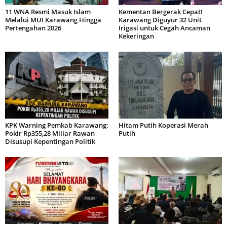
11 WNA Resmi Masuk Islam
Kementan Bergerak Cepat!
Melalui MUI Karawang Hingga
Karawang Diguyur 32 Unit
Pertengahan 2026
Irigasi untuk Cegah Ancaman
Kekeringan
KPK Warning Pemkab Karawang:
Hitam Putih Koperasi Merah
Pokir Rp355,28 Miliar Rawan
Putih
Disusupi Kepentingan Politik