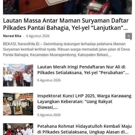
Lautan Massa Antar Maman Suryaman Daftar
Pilkades Pantai Bahagia, Yel-yel “Lanjutkan”...
Narasi Kita
-
6 Agustus 2026
0
BEKASI, NarasiKita.ID – Gelombang dukungan terhadap petahana Maman
Suryaman kembali terlihat nyata. Ribuan warga memadati jalan-jalan di Desa
Pantai Bahagia, Kecamatan Muaragembong, Kabupaten Bekasi,...
Lautan Merah Iringi Pendaftaran Nur Ali di
Pilkades Setialaksana, Yel-yel “Perubahan”...
6 Agustus 2026
Inspektorat Kunci LHP 2025, Warga Karawang
Layangkan Keberatan: “Uang Rakyat
Diawasi,...
6 Agustus 2026
Petahana Rohmat Hidayatulloh Kembali Maju
di Pilkades Setialaksana, Ungkap Alasan di...