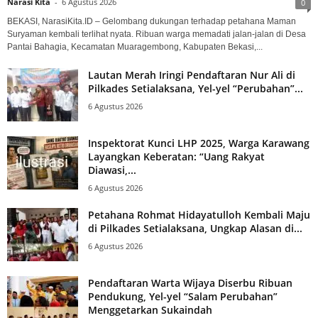
Narasi Kita
-
6 Agustus 2026
0
BEKASI, NarasiKita.ID – Gelombang dukungan terhadap petahana Maman
Suryaman kembali terlihat nyata. Ribuan warga memadati jalan-jalan di Desa
Pantai Bahagia, Kecamatan Muaragembong, Kabupaten Bekasi,...
Lautan Merah Iringi Pendaftaran Nur Ali di
Pilkades Setialaksana, Yel-yel “Perubahan”...
6 Agustus 2026
Inspektorat Kunci LHP 2025, Warga Karawang
Layangkan Keberatan: “Uang Rakyat
Diawasi,...
6 Agustus 2026
Petahana Rohmat Hidayatulloh Kembali Maju
di Pilkades Setialaksana, Ungkap Alasan di...
6 Agustus 2026
Pendaftaran Warta Wijaya Diserbu Ribuan
Pendukung, Yel-yel “Salam Perubahan”
Menggetarkan Sukaindah