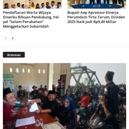
Pendaftaran Warta Wijaya
Bupati Aep Apresiasi Kinerja
Diserbu Ribuan Pendukung, Yel-
Perumdam Tirta Tarum, Dividen
yel “Salam Perubahan”
2025 Naik Jadi Rp9,49 Miliar
Menggetarkan Sukaindah
Kriminal