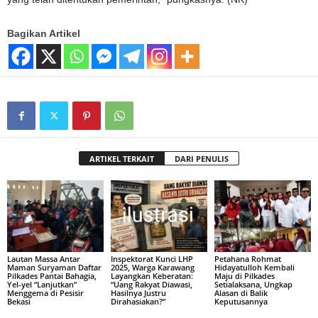
Bagikan Artikel
ARTIKEL TERKAIT
DARI PENULIS
Lautan Massa Antar
Inspektorat Kunci LHP
Petahana Rohmat
Maman Suryaman Daftar
2025, Warga Karawang
Hidayatulloh Kembali
Pilkades Pantai Bahagia,
Layangkan Keberatan:
Maju di Pilkades
Yel-yel “Lanjutkan”
“Uang Rakyat Diawasi,
Setialaksana, Ungkap
Menggema di Pesisir
Hasilnya Justru
Alasan di Balik
Bekasi
Dirahasiakan?”
Keputusannya