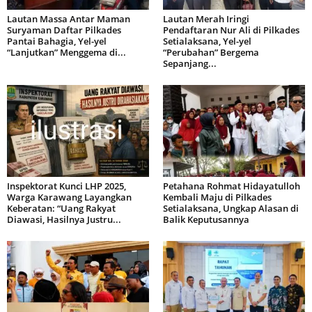
Lautan Massa Antar Maman
Lautan Merah Iringi
Suryaman Daftar Pilkades
Pendaftaran Nur Ali di Pilkades
Pantai Bahagia, Yel-yel
Setialaksana, Yel-yel
“Lanjutkan” Menggema di...
“Perubahan” Bergema
Sepanjang...
Inspektorat Kunci LHP 2025,
Petahana Rohmat Hidayatulloh
Warga Karawang Layangkan
Kembali Maju di Pilkades
Keberatan: “Uang Rakyat
Setialaksana, Ungkap Alasan di
Diawasi, Hasilnya Justru...
Balik Keputusannya