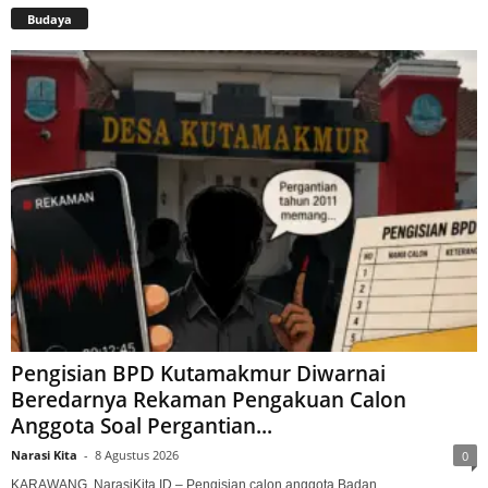
Budaya
Pengisian BPD Kutamakmur Diwarnai
Beredarnya Rekaman Pengakuan Calon
Anggota Soal Pergantian...
Narasi Kita
-
8 Agustus 2026
0
KARAWANG, NarasiKita.ID – Pengisian calon anggota Badan