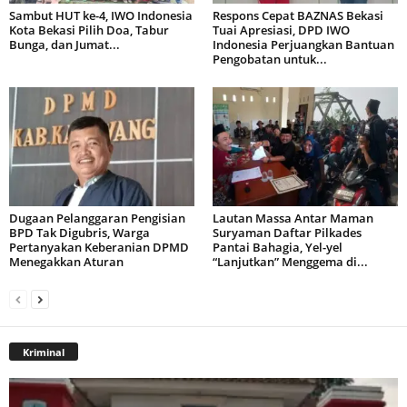
Sambut HUT ke-4, IWO Indonesia
Respons Cepat BAZNAS Bekasi
Kota Bekasi Pilih Doa, Tabur
Tuai Apresiasi, DPD IWO
Bunga, dan Jumat...
Indonesia Perjuangkan Bantuan
Pengobatan untuk...
Dugaan Pelanggaran Pengisian
Lautan Massa Antar Maman
BPD Tak Digubris, Warga
Suryaman Daftar Pilkades
Pertanyakan Keberanian DPMD
Pantai Bahagia, Yel-yel
Menegakkan Aturan
“Lanjutkan” Menggema di...
Kriminal