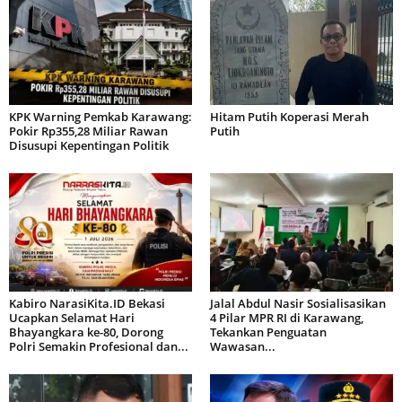
KPK Warning Pemkab Karawang:
Hitam Putih Koperasi Merah
Pokir Rp355,28 Miliar Rawan
Putih
Disusupi Kepentingan Politik
Kabiro NarasiKita.ID Bekasi
Jalal Abdul Nasir Sosialisasikan
Ucapkan Selamat Hari
4 Pilar MPR RI di Karawang,
Bhayangkara ke-80, Dorong
Tekankan Penguatan
Polri Semakin Profesional dan...
Wawasan...