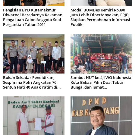
Pengisian BPD Kutamakmur
Modal BUMDes Kemiri Rp390
Diwarnai Beredarnya Rekaman
Juta Lebih Dipertanyakan, FPJB
Pengakuan Calon Anggota Soal
Siapkan Permohonan Informasi
Pergantian Tahun 2011
Publik
Bukan Sekadar Pendidikan,
Sambut HUT ke-4, IWO Indonesia
Sespimma Polri Angkatan 76
Kota Bekasi Pilih Doa, Tabur
Sentuh Hati 40 Anak Yatim di...
Bunga, dan Jumat...