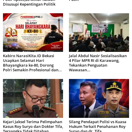
Disusupi Kepentingan Politik
Kabiro NarasiKita.ID Bekasi
Jalal Abdul Nasir Sosialisasikan
Ucapkan Selamat Hari
4 Pilar MPR RI di Karawang,
Bhayangkara ke-80, Dorong
Tekankan Penguatan
Polri Semakin Profesional dan...
Wawasan...
Kejari Jaksel Terima Pelimpahan
Silang Pendapat Polisi vs Kuasa
Kasus Roy Suryo dan Dokter Tifa,
Hukum Terkait Penahanan Roy
Tersangka Tidak Ditahan
Suryo dan dr. Tifa