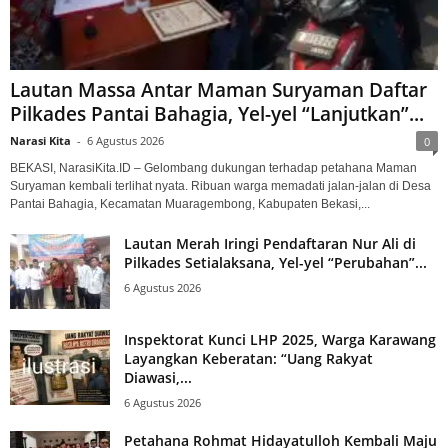
Lautan Massa Antar Maman Suryaman Daftar
Pilkades Pantai Bahagia, Yel-yel “Lanjutkan”...
Narasi Kita
-
6 Agustus 2026
0
BEKASI, NarasiKita.ID – Gelombang dukungan terhadap petahana Maman
Suryaman kembali terlihat nyata. Ribuan warga memadati jalan-jalan di Desa
Pantai Bahagia, Kecamatan Muaragembong, Kabupaten Bekasi,...
Lautan Merah Iringi Pendaftaran Nur Ali di
Pilkades Setialaksana, Yel-yel “Perubahan”...
6 Agustus 2026
Inspektorat Kunci LHP 2025, Warga Karawang
Layangkan Keberatan: “Uang Rakyat
Diawasi,...
6 Agustus 2026
Petahana Rohmat Hidayatulloh Kembali Maju