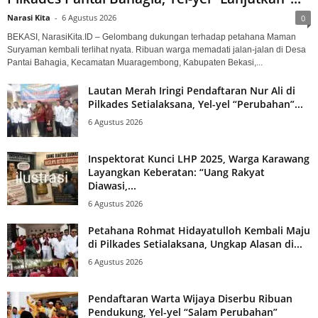
Narasi Kita
-
6 Agustus 2026
0
BEKASI, NarasiKita.ID – Gelombang dukungan terhadap petahana Maman
Suryaman kembali terlihat nyata. Ribuan warga memadati jalan-jalan di Desa
Pantai Bahagia, Kecamatan Muaragembong, Kabupaten Bekasi,...
Lautan Merah Iringi Pendaftaran Nur Ali di
Pilkades Setialaksana, Yel-yel “Perubahan”...
6 Agustus 2026
Inspektorat Kunci LHP 2025, Warga Karawang
Layangkan Keberatan: “Uang Rakyat
Diawasi,...
6 Agustus 2026
Petahana Rohmat Hidayatulloh Kembali Maju
di Pilkades Setialaksana, Ungkap Alasan di...
6 Agustus 2026
Pendaftaran Warta Wijaya Diserbu Ribuan
Pendukung, Yel-yel “Salam Perubahan”