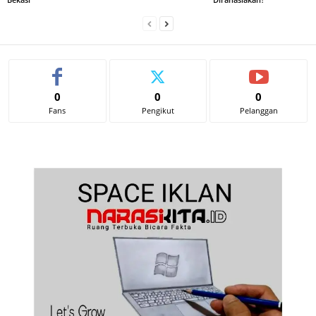
0
0
0
Fans
Pengikut
Pelanggan