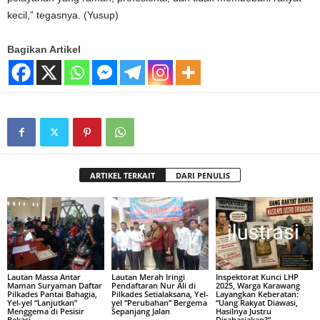
kecil,” tegasnya. (Yusup)
Bagikan Artikel
ARTIKEL TERKAIT
DARI PENULIS
Lautan Massa Antar
Lautan Merah Iringi
Inspektorat Kunci LHP
Maman Suryaman Daftar
Pendaftaran Nur Ali di
2025, Warga Karawang
Pilkades Pantai Bahagia,
Pilkades Setialaksana, Yel-
Layangkan Keberatan:
Yel-yel “Lanjutkan”
yel “Perubahan” Bergema
“Uang Rakyat Diawasi,
Menggema di Pesisir
Sepanjang Jalan
Hasilnya Justru
Bekasi
Dirahasiakan?”