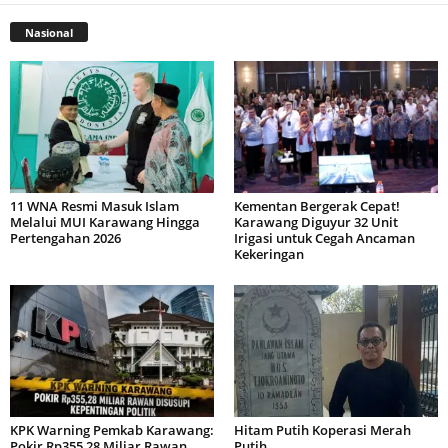
Nasional
11 WNA Resmi Masuk Islam
Kementan Bergerak Cepat!
Melalui MUI Karawang Hingga
Karawang Diguyur 32 Unit
Pertengahan 2026
Irigasi untuk Cegah Ancaman
Kekeringan
KPK Warning Pemkab Karawang:
Hitam Putih Koperasi Merah
Pokir Rp355,28 Miliar Rawan
Putih