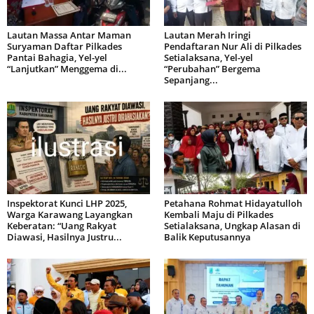
Lautan Massa Antar Maman
Lautan Merah Iringi
Suryaman Daftar Pilkades
Pendaftaran Nur Ali di Pilkades
Pantai Bahagia, Yel-yel
Setialaksana, Yel-yel
“Lanjutkan” Menggema di...
“Perubahan” Bergema
Sepanjang...
Inspektorat Kunci LHP 2025,
Petahana Rohmat Hidayatulloh
Warga Karawang Layangkan
Kembali Maju di Pilkades
Keberatan: “Uang Rakyat
Setialaksana, Ungkap Alasan di
Diawasi, Hasilnya Justru...
Balik Keputusannya