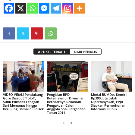
ARTIKEL TERKAIT
DARI PENULIS
VIDEO VIRAL! Pendukung
Pengisian BPD
Modal BUMDes Kemiri
Gore Disebut “Tolol”,
Kutamakmur Diwarnai
Rp390 Juta Lebih
Suhu Pilkades Lenggah
Beredarnya Rekaman
Dipertanyakan, FPJB
Sari Memanas hingga
Pengakuan Calon
Siapkan Permohonan
Berujung Damai di Polsek
Anggota Soal Pergantian
Informasi Publik
Tahun 2011