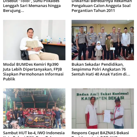
Disebut “Tolol”, Suhu Pilkades
Diwarnai Beredarnya Rekaman
Lenggah Sari Memanas hingga
Pengakuan Calon Anggota Soal
Berujung...
Pergantian Tahun 2011
Modal BUMDes Kemiri Rp390
Bukan Sekadar Pendidikan,
Juta Lebih Dipertanyakan, FPJB
Sespimma Polri Angkatan 76
Siapkan Permohonan Informasi
Sentuh Hati 40 Anak Yatim di...
Publik
Sambut HUT ke-4, IWO Indonesia
Respons Cepat BAZNAS Bekasi