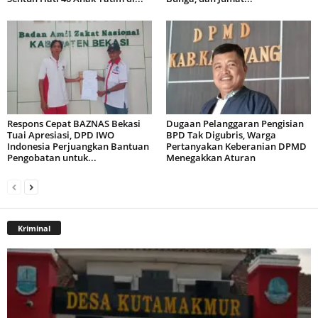
Respons Cepat BAZNAS Bekasi
Dugaan Pelanggaran Pengisian
Tuai Apresiasi, DPD IWO
BPD Tak Digubris, Warga
Indonesia Perjuangkan Bantuan
Pertanyakan Keberanian DPMD
Pengobatan untuk...
Menegakkan Aturan
Kriminal