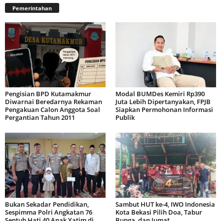
Pemerintahan
Pengisian BPD Kutamakmur
Modal BUMDes Kemiri Rp390
Diwarnai Beredarnya Rekaman
Juta Lebih Dipertanyakan, FPJB
Pengakuan Calon Anggota Soal
Siapkan Permohonan Informasi
Pergantian Tahun 2011
Publik
Bukan Sekadar Pendidikan,
Sambut HUT ke-4, IWO Indonesia
Sespimma Polri Angkatan 76
Kota Bekasi Pilih Doa, Tabur
Sentuh Hati 40 Anak Yatim di...
Bunga, dan Jumat...