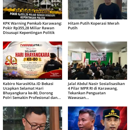
KPK Warning Pemkab Karawang:
Hitam Putih Koperasi Merah
Pokir Rp355,28 Miliar Rawan
Putih
Disusupi Kepentingan Politik
Kabiro NarasiKita.ID Bekasi
Jalal Abdul Nasir Sosialisasikan
Ucapkan Selamat Hari
4 Pilar MPR RI di Karawang,
Bhayangkara ke-80, Dorong
Tekankan Penguatan
Polri Semakin Profesional dan...
Wawasan...