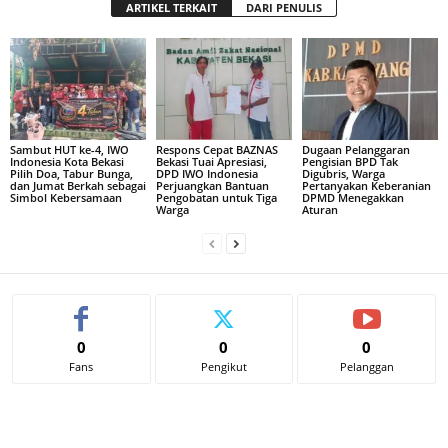
ARTIKEL TERKAIT
DARI PENULIS
Sambut HUT ke-4, IWO
Respons Cepat BAZNAS
Dugaan Pelanggaran
Indonesia Kota Bekasi
Bekasi Tuai Apresiasi,
Pengisian BPD Tak
Pilih Doa, Tabur Bunga,
DPD IWO Indonesia
Digubris, Warga
dan Jumat Berkah sebagai
Perjuangkan Bantuan
Pertanyakan Keberanian
Simbol Kebersamaan
Pengobatan untuk Tiga
DPMD Menegakkan
Warga
Aturan
0
0
0
Fans
Pengikut
Pelanggan