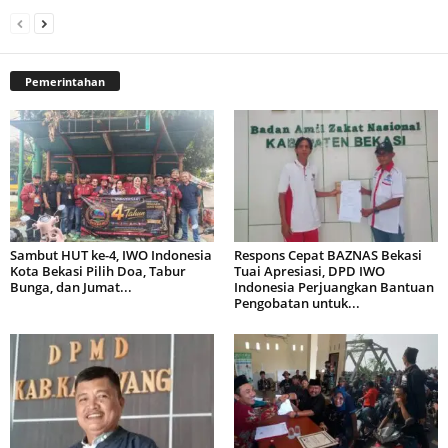
Pemerintahan
Sambut HUT ke-4, IWO Indonesia
Respons Cepat BAZNAS Bekasi
Kota Bekasi Pilih Doa, Tabur
Tuai Apresiasi, DPD IWO
Bunga, dan Jumat...
Indonesia Perjuangkan Bantuan
Pengobatan untuk...