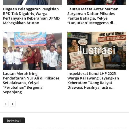
Dugaan Pelanggaran Pengisian
Lautan Massa Antar Maman
BPD Tak Digubris, Warga
Suryaman Daftar Pilkades
Pertanyakan Keberanian DPMD
Pantai Bahagia, Yel-yel
Menegakkan Aturan
“Lanjutkan” Menggema di...
Lautan Merah Iringi
Inspektorat Kunci LHP 2025,
Pendaftaran Nur Ali di Pilkades
Warga Karawang Layangkan
Setialaksana, Yel-yel
Keberatan: “Uang Rakyat
“Perubahan” Bergema
Diawasi, Hasilnya Justru...
Sepanjang...
Kriminal