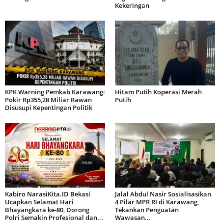
Kekeringan
KPK Warning Pemkab Karawang:
Hitam Putih Koperasi Merah
Pokir Rp355,28 Miliar Rawan
Putih
Disusupi Kepentingan Politik
Kabiro NarasiKita.ID Bekasi
Jalal Abdul Nasir Sosialisasikan
Ucapkan Selamat Hari
4 Pilar MPR RI di Karawang,
Bhayangkara ke-80, Dorong
Tekankan Penguatan
Polri Semakin Profesional dan...
Wawasan...