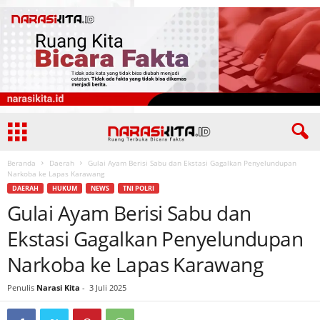
Beranda
Daerah
Gulai Ayam Berisi Sabu dan Ekstasi Gagalkan Penyelundupan
Narkoba ke Lapas Karawang
DAERAH
HUKUM
NEWS
TNI POLRI
Gulai Ayam Berisi Sabu dan
Ekstasi Gagalkan Penyelundupan
Narkoba ke Lapas Karawang
Penulis
Narasi Kita
-
3 Juli 2025