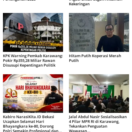
Kekeringan
KPK Warning Pemkab Karawang:
Hitam Putih Koperasi Merah
Pokir Rp355,28 Miliar Rawan
Putih
Disusupi Kepentingan Politik
Kabiro NarasiKita.ID Bekasi
Jalal Abdul Nasir Sosialisasikan
Ucapkan Selamat Hari
4 Pilar MPR RI di Karawang,
Bhayangkara ke-80, Dorong
Tekankan Penguatan
Polri Semakin Profesional dan...
Wawasan...