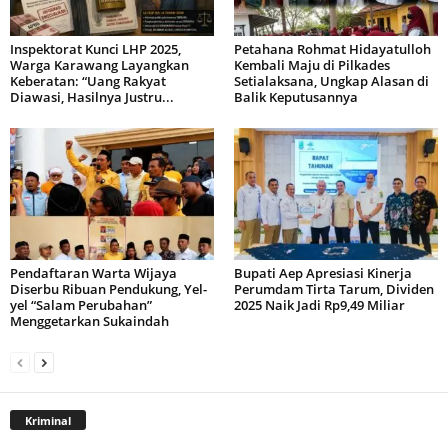
Inspektorat Kunci LHP 2025,
Petahana Rohmat Hidayatulloh
Warga Karawang Layangkan
Kembali Maju di Pilkades
Keberatan: “Uang Rakyat
Setialaksana, Ungkap Alasan di
Diawasi, Hasilnya Justru...
Balik Keputusannya
Pendaftaran Warta Wijaya
Bupati Aep Apresiasi Kinerja
Diserbu Ribuan Pendukung, Yel-
Perumdam Tirta Tarum, Dividen
yel “Salam Perubahan”
2025 Naik Jadi Rp9,49 Miliar
Menggetarkan Sukaindah
Kriminal