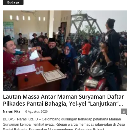
Budaya
Lautan Massa Antar Maman Suryaman Daftar
Pilkades Pantai Bahagia, Yel-yel “Lanjutkan”...
Narasi Kita
-
6 Agustus 2026
0
BEKASI, NarasiKita.ID – Gelombang dukungan terhadap petahana Maman
Suryaman kembali terlihat nyata. Ribuan warga memadati jalan-jalan di Desa
Pantai Bahagia, Kecamatan Muaragembong, Kabupaten Bekasi,...