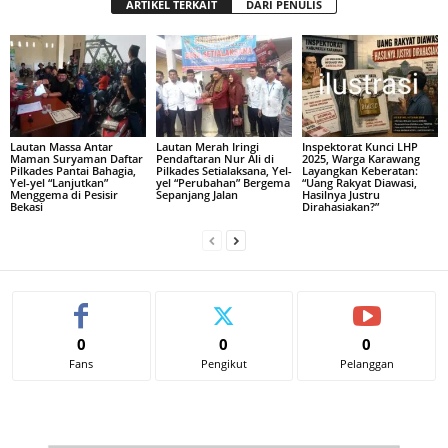
ARTIKEL TERKAIT
DARI PENULIS
Lautan Massa Antar
Lautan Merah Iringi
Inspektorat Kunci LHP
Maman Suryaman Daftar
Pendaftaran Nur Ali di
2025, Warga Karawang
Pilkades Pantai Bahagia,
Pilkades Setialaksana, Yel-
Layangkan Keberatan:
Yel-yel “Lanjutkan”
yel “Perubahan” Bergema
“Uang Rakyat Diawasi,
Menggema di Pesisir
Sepanjang Jalan
Hasilnya Justru
Bekasi
Dirahasiakan?”
0
0
0
Fans
Pengikut
Pelanggan