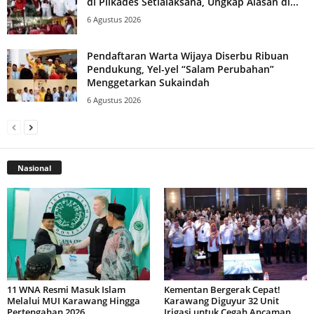
di Pilkades Setialaksana, Ungkap Alasan di...
6 Agustus 2026
Pendaftaran Warta Wijaya Diserbu Ribuan
Pendukung, Yel-yel “Salam Perubahan”
Menggetarkan Sukaindah
6 Agustus 2026
Nasional
11 WNA Resmi Masuk Islam
Kementan Bergerak Cepat!
Melalui MUI Karawang Hingga
Karawang Diguyur 32 Unit
Pertengahan 2026
Irigasi untuk Cegah Ancaman