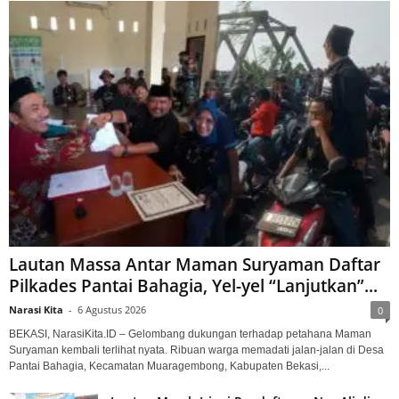
Lautan Massa Antar Maman Suryaman Daftar
Pilkades Pantai Bahagia, Yel-yel “Lanjutkan”...
Narasi Kita
-
6 Agustus 2026
0
BEKASI, NarasiKita.ID – Gelombang dukungan terhadap petahana Maman
Suryaman kembali terlihat nyata. Ribuan warga memadati jalan-jalan di Desa
Pantai Bahagia, Kecamatan Muaragembong, Kabupaten Bekasi,...