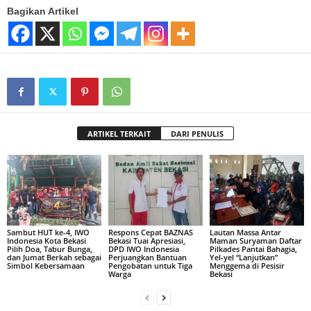
Bagikan Artikel
ARTIKEL TERKAIT
DARI PENULIS
Sambut HUT ke-4, IWO
Respons Cepat BAZNAS
Lautan Massa Antar
Indonesia Kota Bekasi
Bekasi Tuai Apresiasi,
Maman Suryaman Daftar
Pilih Doa, Tabur Bunga,
DPD IWO Indonesia
Pilkades Pantai Bahagia,
dan Jumat Berkah sebagai
Perjuangkan Bantuan
Yel-yel “Lanjutkan”
Simbol Kebersamaan
Pengobatan untuk Tiga
Menggema di Pesisir
Warga
Bekasi