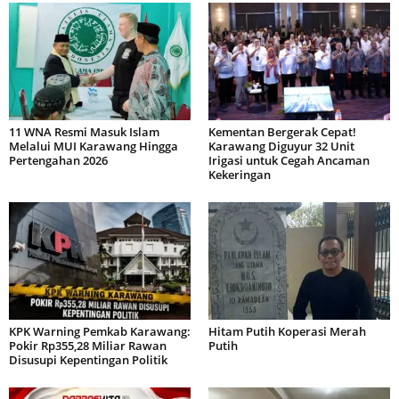
11 WNA Resmi Masuk Islam
Kementan Bergerak Cepat!
Melalui MUI Karawang Hingga
Karawang Diguyur 32 Unit
Pertengahan 2026
Irigasi untuk Cegah Ancaman
Kekeringan
KPK Warning Pemkab Karawang:
Hitam Putih Koperasi Merah
Pokir Rp355,28 Miliar Rawan
Putih
Disusupi Kepentingan Politik