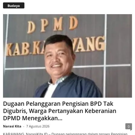
Budaya
Dugaan Pelanggaran Pengisian BPD Tak
Digubris, Warga Pertanyakan Keberanian
DPMD Menegakkan...
Narasi Kita
-
7 Agustus 2026
0
KARAWANG, NarasiKita.ID – Dugaan pelanggaran dalam proses Pengisian