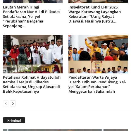
Lautan Merah Iringi
Inspektorat Kunci LHP 2025,
Pendaftaran Nur Ali di Pilkades
Warga Karawang Layangkan
Setialaksana, Yel-yel
Keberatan: “Uang Rakyat
“Perubahan” Bergema
Diawasi, Hasilnya Justru...
Sepanjang...
Petahana Rohmat Hidayatulloh
Pendaftaran Warta Wijaya
Kembali Maju di Pilkades
Diserbu Ribuan Pendukung, Yel-
Setialaksana, Ungkap Alasan di
yel “Salam Perubahan”
Balik Keputusannya
Menggetarkan Sukaindah
Kriminal