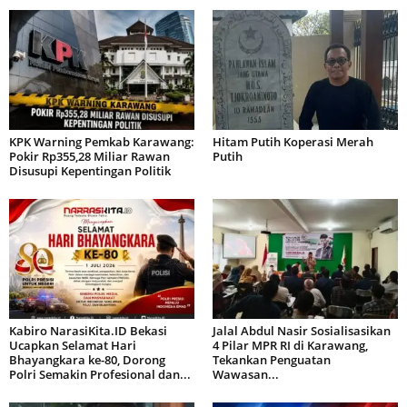
KPK Warning Pemkab Karawang:
Hitam Putih Koperasi Merah
Pokir Rp355,28 Miliar Rawan
Putih
Disusupi Kepentingan Politik
Kabiro NarasiKita.ID Bekasi
Jalal Abdul Nasir Sosialisasikan
Ucapkan Selamat Hari
4 Pilar MPR RI di Karawang,
Bhayangkara ke-80, Dorong
Tekankan Penguatan
Polri Semakin Profesional dan...
Wawasan...