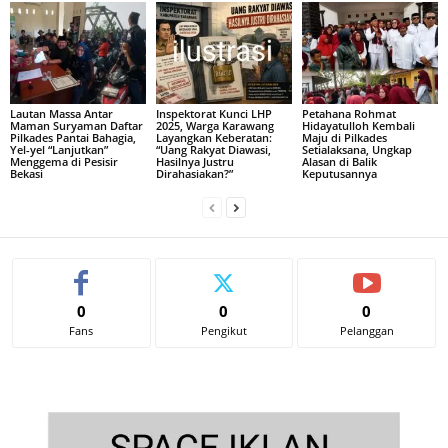
Lautan Massa Antar
Inspektorat Kunci LHP
Petahana Rohmat
Maman Suryaman Daftar
2025, Warga Karawang
Hidayatulloh Kembali
Pilkades Pantai Bahagia,
Layangkan Keberatan:
Maju di Pilkades
Yel-yel “Lanjutkan”
“Uang Rakyat Diawasi,
Setialaksana, Ungkap
Menggema di Pesisir
Hasilnya Justru
Alasan di Balik
Bekasi
Dirahasiakan?”
Keputusannya
0
0
0
Fans
Pengikut
Pelanggan