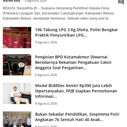
Narasi Kita
-
9 Agustus 2026
0
BEKASI, NarasiKita.ID – Suasana menjelang Pemilihan Kepala Desa
(Pilkades) Lenggah Sari, Kecamatan Cabangbungin, Kabupaten Bekasi,
Kabupaten Bekasi, mendadak memanas. Sebuah video yang viral di...
196 Tabung LPG 3 Kg Disita, Polisi Bongkar
Praktik Penyuntikan LPG...
9 Agustus 2026
Pengisian BPD Kutamakmur Diwarnai
Beredarnya Rekaman Pengakuan Calon
Anggota Soal Pergantian...
8 Agustus 2026
Modal BUMDes Kemiri Rp390 Juta Lebih
Dipertanyakan, FPJB Siapkan Permohonan
Informasi...
8 Agustus 2026
Bukan Sekadar Pendidikan, Sespimma Polri
Angkatan 76 Sentuh Hati 40 Anak...
8 Agustus 2026