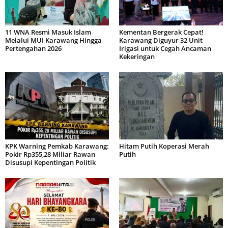
11 WNA Resmi Masuk Islam
Kementan Bergerak Cepat!
Melalui MUI Karawang Hingga
Karawang Diguyur 32 Unit
Pertengahan 2026
Irigasi untuk Cegah Ancaman
Kekeringan
KPK Warning Pemkab Karawang:
Hitam Putih Koperasi Merah
Pokir Rp355,28 Miliar Rawan
Putih
Disusupi Kepentingan Politik