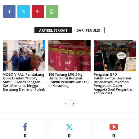
ARTIKEL TERKAIT
DARI PENULIS
VIDEO VIRAL! Pendukung
196 Tabung LPG 3 Kg
Pengisian BPD
Gore Disebut “Tolol”,
Disita, Polisi Bongkar
Kutamakmur Diwarnai
Suhu Pilkades Lenggah
Praktik Penyuntikan LPG
Beredarnya Rekaman
Sari Memanas hingga
di Karawang
Pengakuan Calon
Berujung Damai di Polsek
Anggota Soal Pergantian
Tahun 2011
0
0
0