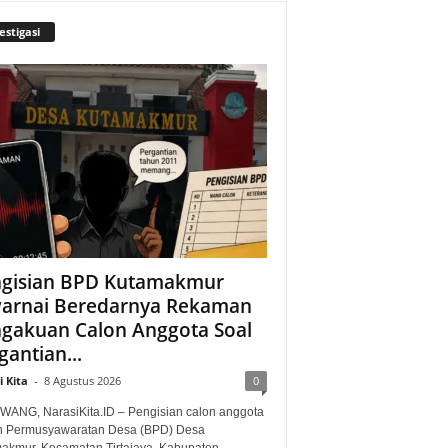
estigasi
gisian BPD Kutamakmur
arnai Beredarnya Rekaman
gakuan Calon Anggota Soal
gantian...
 Kita
-
8 Agustus 2026
0
ANG, NarasiKita.ID – Pengisian calon anggota
 Permusyawaratan Desa (BPD) Desa
akmur, Kecamatan Tirtajaya, Kabupaten