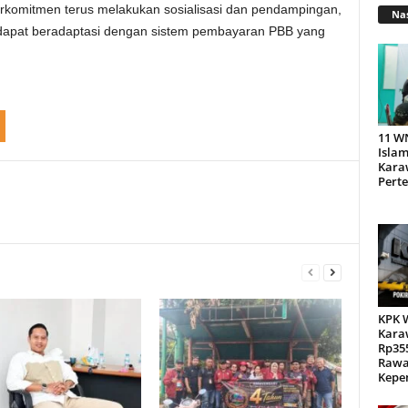
komitmen terus melakukan sosialisasi dan pendampingan,
Nas
a dapat beradaptasi dengan sistem pembayaran PBB yang
11 W
Islam
Kara
Pert
KPK 
Kara
Rp355
Rawa
Kepen