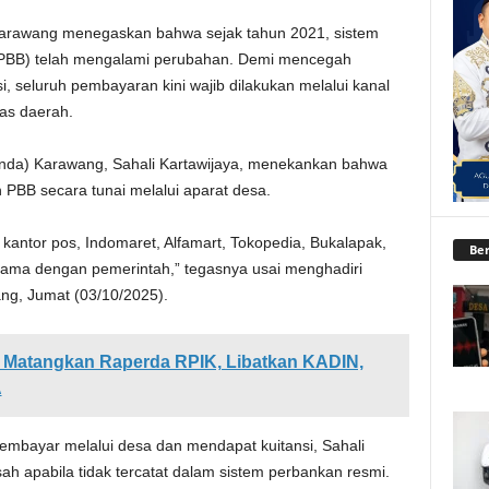
arawang menegaskan bahwa sejak tahun 2021, sistem
PBB) telah mengalami perubahan. Demi mencegah
 seluruh pembayaran kini wajib dilakukan melalui kanal
as daerah.
da) Karawang, Sahali Kartawijaya, menekankan bahwa
 PBB secara tunai melalui aparat desa.
antor pos, Indomaret, Alfamart, Tokopedia, Bukalapak,
Ber
ja sama dengan pemerintah,” tegasnya usai menghadiri
ng, Jumat (03/10/2025).
Matangkan Raperda RPIK, Libatkan KADIN,
A
bayar melalui desa dan mendapat kuitansi, Sahali
h apabila tidak tercatat dalam sistem perbankan resmi.