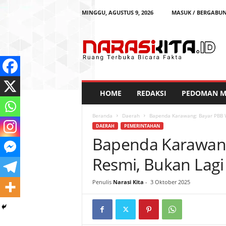
MINGGU, AGUSTUS 9, 2026
MASUK / BERGABU
N
a
r
a
s
i
K
HOME
REDAKSI
PEDOMAN ME
i
t
Beranda
Daerah
Bapenda Karawang: Bayar PBB W
a
DAERAH
PEMERINTAHAN
Bapenda Karawang
Resmi, Bukan Lagi
Penulis
Narasi Kita
-
3 Oktober 2025