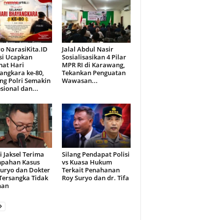
o NarasiKita.ID
Jalal Abdul Nasir
si Ucapkan
Sosialisasikan 4 Pilar
mat Hari
MPR RI di Karawang,
angkara ke-80,
Tekankan Penguatan
ng Polri Semakin
Wawasan...
sional dan...
i Jaksel Terima
Silang Pendapat Polisi
mpahan Kasus
vs Kuasa Hukum
Suryo dan Dokter
Terkait Penahanan
 Tersangka Tidak
Roy Suryo dan dr. Tifa
han