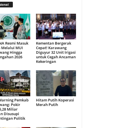
ional
NA Resmi Masuk
Kementan Bergerak
 Melalui MUI
Cepat! Karawang
wang Hingga
Diguyur 32 Unit Irigasi
engahan 2026
untuk Cegah Ancaman
Kekeringan
Warning Pemkab
Hitam Putih Koperasi
wang: Pokir
Merah Putih
,28 Miliar
n Disusupi
tingan Politik