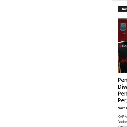
Inv
Pen
Diw
Pen
Per
Narasi
KARAW
Badan
Kutam