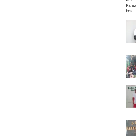
Karaw
bered