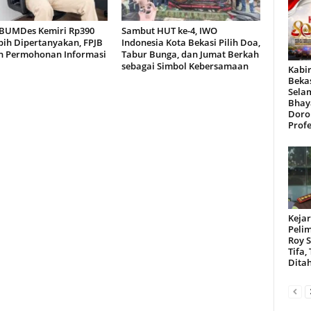
BUMDes Kemiri Rp390
Sambut HUT ke-4, IWO
bih Dipertanyakan, FPJB
Indonesia Kota Bekasi Pilih Doa,
n Permohonan Informasi
Tabur Bunga, dan Jumat Berkah
sebagai Simbol Kebersamaan
Kabir
Beka
Sela
Bhay
Doro
Profe
Kejar
Peli
Roy 
Tifa,
Dita