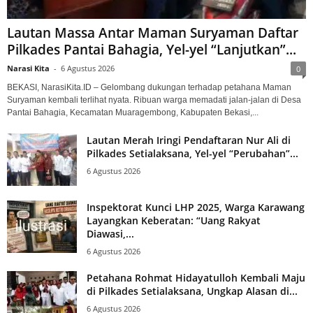
Lautan Massa Antar Maman Suryaman Daftar
Pilkades Pantai Bahagia, Yel-yel “Lanjutkan”...
Narasi Kita
-
6 Agustus 2026
0
BEKASI, NarasiKita.ID – Gelombang dukungan terhadap petahana Maman
Suryaman kembali terlihat nyata. Ribuan warga memadati jalan-jalan di Desa
Pantai Bahagia, Kecamatan Muaragembong, Kabupaten Bekasi,...
Lautan Merah Iringi Pendaftaran Nur Ali di
Pilkades Setialaksana, Yel-yel “Perubahan”...
6 Agustus 2026
Inspektorat Kunci LHP 2025, Warga Karawang
Layangkan Keberatan: “Uang Rakyat
Diawasi,...
6 Agustus 2026
Petahana Rohmat Hidayatulloh Kembali Maju
di Pilkades Setialaksana, Ungkap Alasan di...
6 Agustus 2026