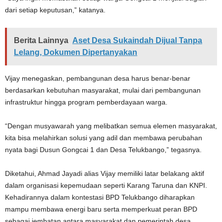
dari setiap keputusan,” katanya.
Berita Lainnya
Aset Desa Sukaindah Dijual Tanpa
Lelang, Dokumen Dipertanyakan
Vijay menegaskan, pembangunan desa harus benar-benar
berdasarkan kebutuhan masyarakat, mulai dari pembangunan
infrastruktur hingga program pemberdayaan warga.
“Dengan musyawarah yang melibatkan semua elemen masyarakat,
kita bisa melahirkan solusi yang adil dan membawa perubahan
nyata bagi Dusun Gongcai 1 dan Desa Telukbango,” tegasnya.
Diketahui, Ahmad Jayadi alias Vijay memiliki latar belakang aktif
dalam organisasi kepemudaan seperti Karang Taruna dan KNPI.
Kehadirannya dalam kontestasi BPD Telukbango diharapkan
mampu membawa energi baru serta memperkuat peran BPD
sebagai jembatan antara masyarakat dan pemerintah desa.