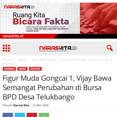
Beranda
Daerah
Figur Muda Gongcai 1, Vijay Bawa Semangat Perubahan di Bursa
BPD Desa...
DAERAH
NEWS
POLITIK
Figur Muda Gongcai 1, Vijay Bawa
Semangat Perubahan di Bursa
BPD Desa Telukbango
Penulis
Narasi Kita
-
22 Mei 2026