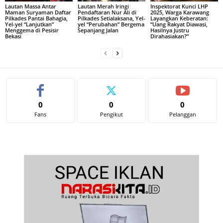
Lautan Massa Antar
Lautan Merah Iringi
Inspektorat Kunci LHP
Maman Suryaman Daftar
Pendaftaran Nur Ali di
2025, Warga Karawang
Pilkades Pantai Bahagia,
Pilkades Setialaksana, Yel-
Layangkan Keberatan:
Yel-yel “Lanjutkan”
yel “Perubahan” Bergema
“Uang Rakyat Diawasi,
Menggema di Pesisir
Sepanjang Jalan
Hasilnya Justru
Bekasi
Dirahasiakan?”
0
0
0
Fans
Pengikut
Pelanggan