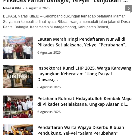
Narasi Kita
-
6 Agustus 2026
0
BEKASI, NarasiKita.ID – Gelombang dukungan terhadap petahana Maman
Suryaman kembali terlihat nyata. Ribuan warga memadati jalan-jalan di Desa
Pantai Bahagia, Kecamatan Muaragembong, Kabupaten Bekasi,...
Lautan Merah Iringi Pendaftaran Nur Ali di
Pilkades Setialaksana, Yel-yel “Perubahan”...
6 Agustus 2026
Inspektorat Kunci LHP 2025, Warga Karawang
Layangkan Keberatan: “Uang Rakyat
Diawasi,...
6 Agustus 2026
Petahana Rohmat Hidayatulloh Kembali Maju
di Pilkades Setialaksana, Ungkap Alasan di...
6 Agustus 2026
Pendaftaran Warta Wijaya Diserbu Ribuan
Pendukung, Yel-yel “Salam Perubahan”