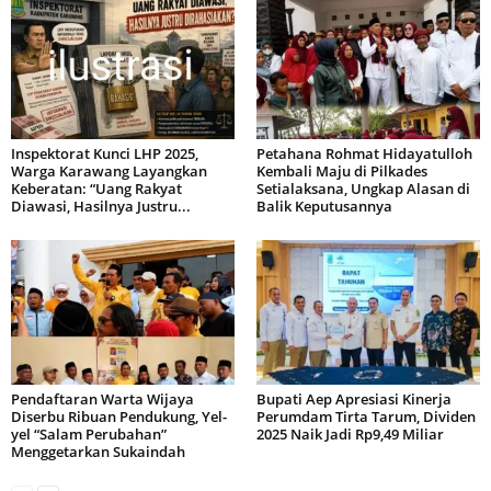
Inspektorat Kunci LHP 2025,
Petahana Rohmat Hidayatulloh
Warga Karawang Layangkan
Kembali Maju di Pilkades
Keberatan: “Uang Rakyat
Setialaksana, Ungkap Alasan di
Diawasi, Hasilnya Justru...
Balik Keputusannya
Pendaftaran Warta Wijaya
Bupati Aep Apresiasi Kinerja
Diserbu Ribuan Pendukung, Yel-
Perumdam Tirta Tarum, Dividen
yel “Salam Perubahan”
2025 Naik Jadi Rp9,49 Miliar
Menggetarkan Sukaindah