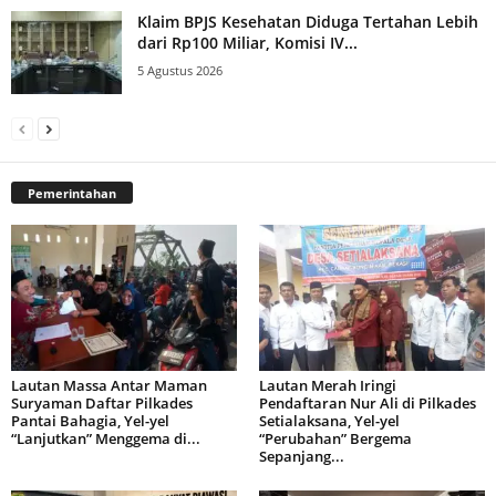
Klaim BPJS Kesehatan Diduga Tertahan Lebih
dari Rp100 Miliar, Komisi IV...
5 Agustus 2026
Pemerintahan
Lautan Massa Antar Maman
Lautan Merah Iringi
Suryaman Daftar Pilkades
Pendaftaran Nur Ali di Pilkades
Pantai Bahagia, Yel-yel
Setialaksana, Yel-yel
“Lanjutkan” Menggema di...
“Perubahan” Bergema
Sepanjang...