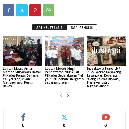
ARTIKEL TERKAIT
DARI PENULIS
Lautan Massa Antar
Lautan Merah Iringi
Inspektorat Kunci LHP
Maman Suryaman Daftar
Pendaftaran Nur Ali di
2025, Warga Karawang
Pilkades Pantai Bahagia,
Pilkades Setialaksana, Yel-
Layangkan Keberatan:
Yel-yel “Lanjutkan”
yel “Perubahan” Bergema
“Uang Rakyat Diawasi,
Menggema di Pesisir
Sepanjang Jalan
Hasilnya Justru
Bekasi
Dirahasiakan?”
0
0
0