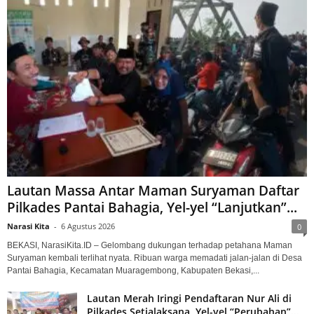
Lautan Massa Antar Maman Suryaman Daftar
Pilkades Pantai Bahagia, Yel-yel “Lanjutkan”...
Narasi Kita
-
6 Agustus 2026
0
BEKASI, NarasiKita.ID – Gelombang dukungan terhadap petahana Maman
Suryaman kembali terlihat nyata. Ribuan warga memadati jalan-jalan di Desa
Pantai Bahagia, Kecamatan Muaragembong, Kabupaten Bekasi,...
Lautan Merah Iringi Pendaftaran Nur Ali di
Pilkades Setialaksana, Yel-yel “Perubahan”...