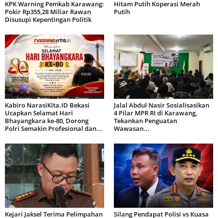
KPK Warning Pemkab Karawang:
Hitam Putih Koperasi Merah
Pokir Rp355,28 Miliar Rawan
Putih
Disusupi Kepentingan Politik
Kabiro NarasiKita.ID Bekasi
Jalal Abdul Nasir Sosialisasikan
Ucapkan Selamat Hari
4 Pilar MPR RI di Karawang,
Bhayangkara ke-80, Dorong
Tekankan Penguatan
Polri Semakin Profesional dan...
Wawasan...
Kejari Jaksel Terima Pelimpahan
Silang Pendapat Polisi vs Kuasa