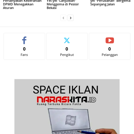
Pertanyakan Keberanian
Yel-yel “Lanjutkan”
yel “Perubahan” Bergema
DPMD Menegakkan
Menggema di Pesisir
Sepanjang Jalan
Aturan
Bekasi
0
0
0
Fans
Pengikut
Pelanggan