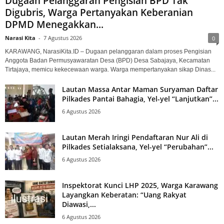
Dugaan Pelanggaran Pengisian BPD Tak
Digubris, Warga Pertanyakan Keberanian
DPMD Menegakkan...
Narasi Kita
-
7 Agustus 2026
0
KARAWANG, NarasiKita.ID – Dugaan pelanggaran dalam proses Pengisian
Anggota Badan Permusyawaratan Desa (BPD) Desa Sabajaya, Kecamatan
Tirtajaya, memicu kekecewaan warga. Warga mempertanyakan sikap Dinas...
Lautan Massa Antar Maman Suryaman Daftar
Pilkades Pantai Bahagia, Yel-yel “Lanjutkan”...
6 Agustus 2026
Lautan Merah Iringi Pendaftaran Nur Ali di
Pilkades Setialaksana, Yel-yel “Perubahan”...
6 Agustus 2026
Inspektorat Kunci LHP 2025, Warga Karawang
Layangkan Keberatan: “Uang Rakyat
Diawasi,...
6 Agustus 2026