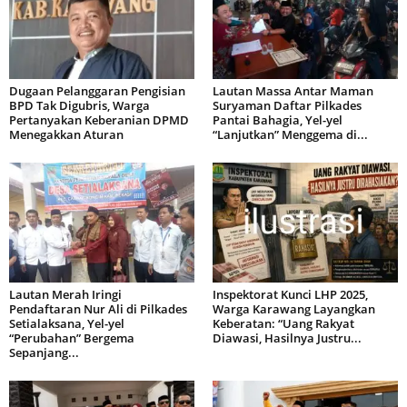
Dugaan Pelanggaran Pengisian
Lautan Massa Antar Maman
BPD Tak Digubris, Warga
Suryaman Daftar Pilkades
Pertanyakan Keberanian DPMD
Pantai Bahagia, Yel-yel
Menegakkan Aturan
“Lanjutkan” Menggema di...
Lautan Merah Iringi
Inspektorat Kunci LHP 2025,
Pendaftaran Nur Ali di Pilkades
Warga Karawang Layangkan
Setialaksana, Yel-yel
Keberatan: “Uang Rakyat
“Perubahan” Bergema
Diawasi, Hasilnya Justru...
Sepanjang...