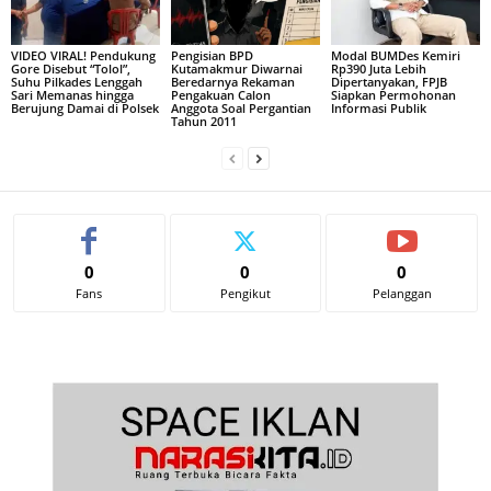
VIDEO VIRAL! Pendukung
Pengisian BPD
Modal BUMDes Kemiri
Gore Disebut “Tolol”,
Kutamakmur Diwarnai
Rp390 Juta Lebih
Suhu Pilkades Lenggah
Beredarnya Rekaman
Dipertanyakan, FPJB
Sari Memanas hingga
Pengakuan Calon
Siapkan Permohonan
Berujung Damai di Polsek
Anggota Soal Pergantian
Informasi Publik
Tahun 2011
0
0
0
Fans
Pengikut
Pelanggan