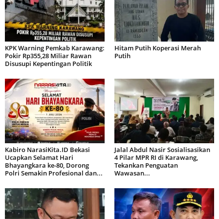
KPK Warning Pemkab Karawang:
Hitam Putih Koperasi Merah
Pokir Rp355,28 Miliar Rawan
Putih
Disusupi Kepentingan Politik
Kabiro NarasiKita.ID Bekasi
Jalal Abdul Nasir Sosialisasikan
Ucapkan Selamat Hari
4 Pilar MPR RI di Karawang,
Bhayangkara ke-80, Dorong
Tekankan Penguatan
Polri Semakin Profesional dan...
Wawasan...